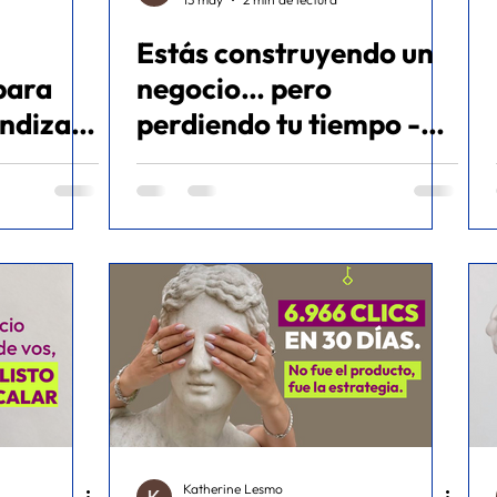
Estás construyendo un
ommerce
para
negocio… pero
ndizaje
perdiendo tu tiempo -
Educativo
Katherine Lesmo