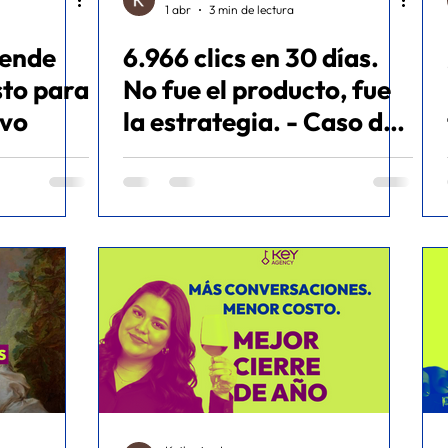
1 abr
3 min de lectura
pende
6.966 clics en 30 días.
sto para
No fue el producto, fue
ivo
la estrategia. - Caso de
éxito