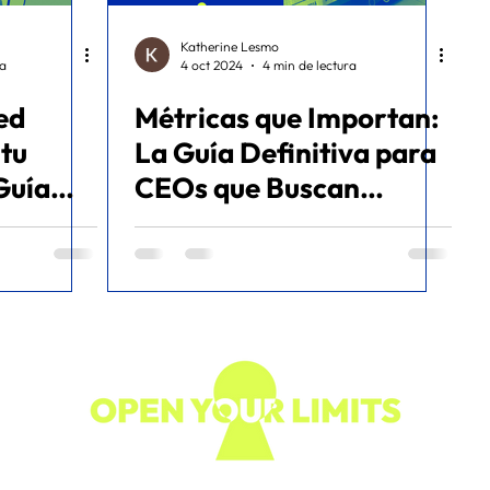
Katherine Lesmo
ra
4 oct 2024
4 min de lectura
ed
Métricas que Importan:
 tu
La Guía Definitiva para
Guía
CEOs que Buscan
Maximizar su Estrategia
Digital