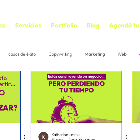
as
Servicios
Portfolio
Blog
Agendá tu 
casos de éxito
Copywriting
Marketing
Web
bloguear
VIDEOS
copywriting
textos persuasivos
mail marketing
Estrategias
Suscriptores
Correo
acebook ads
diseño
ecommerce
IA
Pautaje
Katherine Lesmo
13 may
2 min de lectura