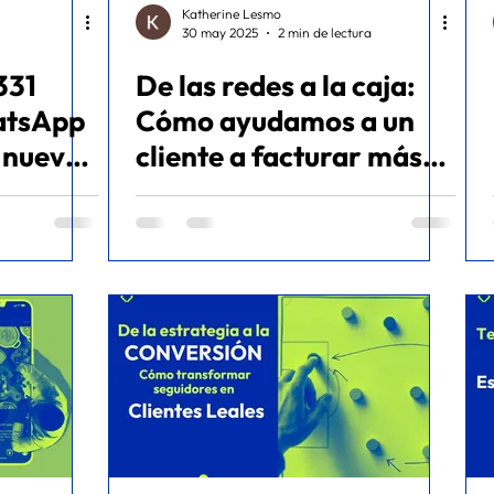
Katherine Lesmo
30 may 2025
2 min de lectura
331
De las redes a la caja:
atsApp
Cómo ayudamos a un
 nuevos
cliente a facturar más
de 38 millones con solo
Gs. 7 millones