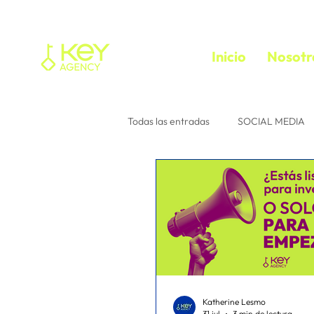
Inicio
Nosotr
Todas las entradas
SOCIAL MEDIA
Tu comunidad
Consejos para 
instagram
Interacción
e
media buyer
trafficker
f
Katherine Lesmo
31 jul
3 min de lectura