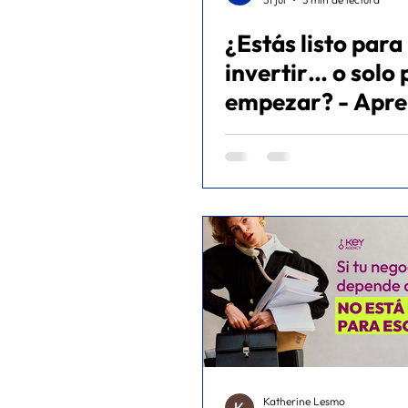
¿Estás listo para
META ADS
FITNESS
ec
invertir… o solo 
empezar? - Apre
real
Katherine Lesmo