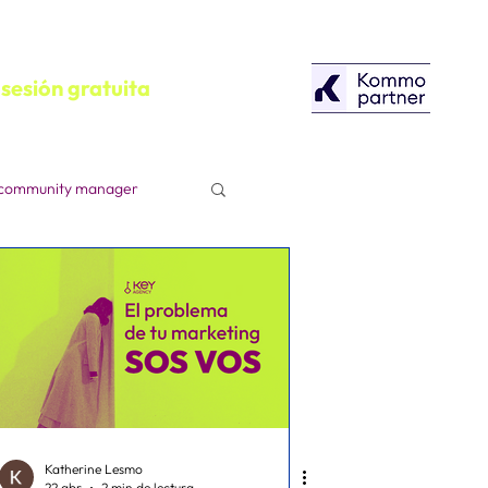
sesión gratuita
community manager
configuracion
Herramientas
Campañas Publicitarias
Katherine Lesmo
22 abr
2 min de lectura