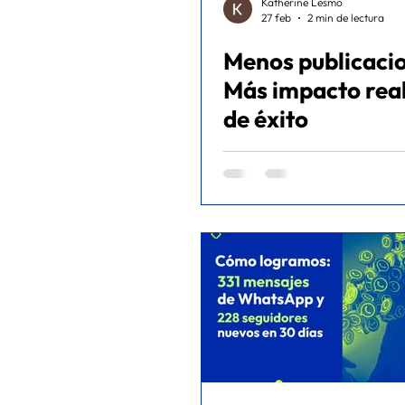
Katherine Lesmo
27 feb
2 min de lectura
Menos publicaci
Más impacto real
de éxito