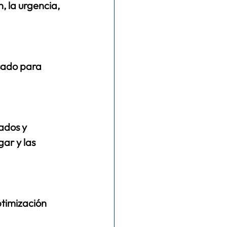
, la urgencia, 
sado para 
ados y 
ar y las 
timización 