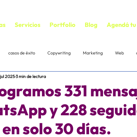
as
Servicios
Portfolio
Blog
Agendá tu 
casos de éxito
Copywriting
Marketing
Web
 jul 2025
3 min de lectura
bloguear
VIDEOS
copywriting
textos persuasivos
ogramos 331 mensa
mail marketing
Estrategias
Suscriptores
Correo
tsApp y 228 seguid
en solo 30 días.
acebook ads
diseño
ecommerce
IA
Pautaje