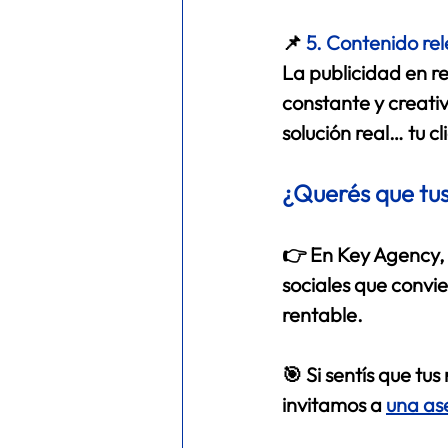
📌
5. Contenido rele
La publicidad en re
constante y creati
solución real… tu cl
¿Querés que tus
👉 En 
Key Agency
sociales
 que convie
rentable. 
🎯 Si sentís que tu
invitamos a 
una ase