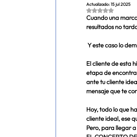
Actualizado:
15 jul 2025
Obtuvo NaN de 5 es
META ADS
FITNESS
ec
Cuando una marca t
resultados no tarda
 Y este caso lo dem
El cliente de esta 
etapa de encontrar
ante tu cliente id
mensaje que te cone
Hoy, todo lo que ha
cliente ideal, ese q
Pero, para llegar 
EL CONCEPTO DE