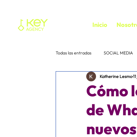
Inicio
Nosotr
Todas las entradas
SOCIAL MEDIA
Katherine Lesmo
11
Tu comunidad
Consejos para 
Cómo l
instagram
Interacción
e
de Wha
nuevos 
media buyer
trafficker
f