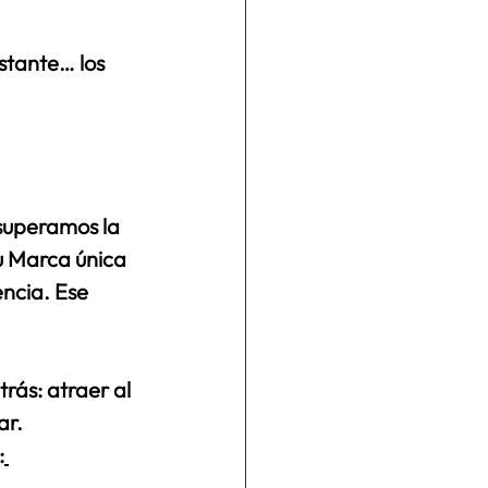
stante… los 
 superamos la 
u Marca única 
ncia. Ese 
rás: 
atraer al 
ar.
: