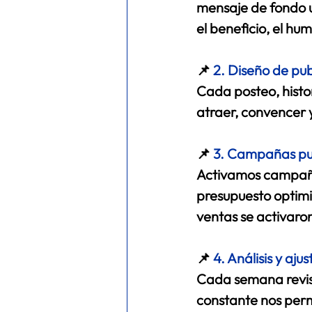
mensaje de fondo un
el beneficio, el hu
📌 
2. Diseño de pu
Cada posteo, histo
atraer, convencer y
📌 
3. Campañas publ
Activamos campañas
presupuesto optimi
ventas se activaron
📌 
4. Análisis y aj
Cada semana revis
constante nos permi