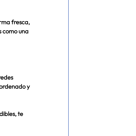
rma fresca, 
ás como una 
redes 
 ordenado y 
ibles, te 