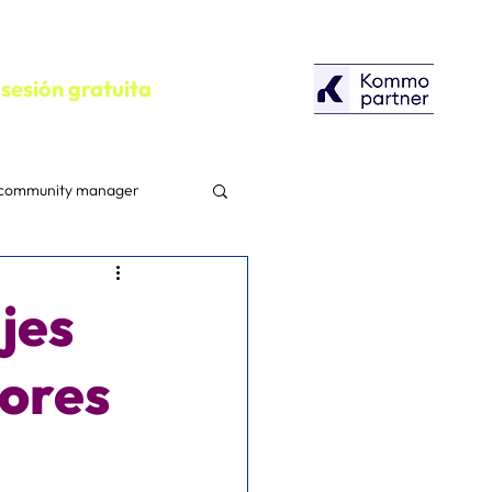
sesión gratuita
community manager
configuracion
jes
Herramientas
ores
Campañas Publicitarias