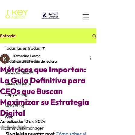
Entrada
Todas las entradas
Katherine Lesmo
Todas las entradas
4 oct 2024
4 min de lectura
Métricas que Importan:
SOCIAL MEDIA
La Guía Definitiva para
casos de éxito
CEOs que Buscan
Copywriting
Maximizar su Estrategia
Marketing
Digital
Web
Actualizado:
12 dic 2024
Obtuvo NaN de 5 estrellas.
community manager
Si ya leíste nuestro post 
Cómo saber si 