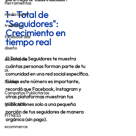
Herramientas
1 - Total de 
media buyer
"Seguidores": 
trafficker
Crecimiento en 
facebook ads
tiempo real 
diseño
El 
Total de Seguidores
 te muestra 
ecommerce
cuántas personas forman parte de tu 
IA
comunidad en una red social específica. 
Si bien este número es importante, 
Pautaje
recordá que Facebook, Instagram y 
Campañas Publicitarias
otras plataformas muestran tus 
publicaciones solo a una pequeña 
META ADS
porción de tus seguidores de manera 
FITNESS
orgánica (sin pago). 
ecommerce