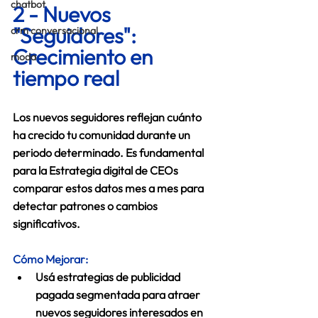
chatbot
2 - 
Nuevos 
"Seguidores": 
crm conversacional
Crecimiento en 
moda
tiempo real 
Los nuevos seguidores reflejan cuánto 
ha crecido tu comunidad durante un 
periodo determinado. Es fundamental 
para la 
Estrategia digital de CEOs 
comparar estos datos mes a mes para 
detectar patrones o cambios 
significativos. 
Cómo Mejorar:
Usá estrategias de publicidad 
pagada segmentada para atraer 
nuevos seguidores interesados en 