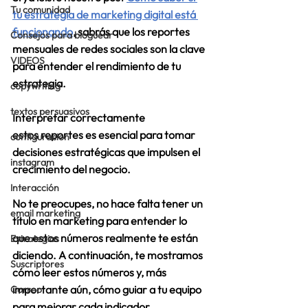
Tu comunidad
tu estrategia de marketing digital está 
funcionando
, sabrás que los reportes 
Consejos para bloguear
mensuales de redes sociales son la clave 
VIDEOS
para entender el rendimiento de tu 
estrategia.  
copywriting
textos persuasivos
Interpretar correctamente 
estos reportes es esencial para tomar 
configuracion
decisiones estratégicas que impulsen el 
instagram
crecimiento del negocio. 
Interacción
No te preocupes, no hace falta tener un 
email marketing
título en marketing para entender lo 
que estos números realmente te están 
Estrategias
diciendo. A continuación, te mostramos 
Suscriptores
cómo leer estos números y, más 
importante aún, cómo guiar a tu equipo 
Correo
para mejorar cada indicador. 