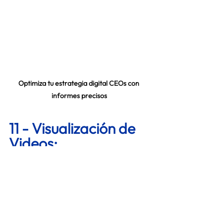
Optimiza tu estrategia digital CEOs con 
informes precisos
11 - Visualización de 
Videos: 
Como su nombre lo indica, son las veces 
que tu video ha sido visto por una 
persona y aquí encontramos variantes 
como: Visualizaciones de 2 segundos, y 
thruplays (cuando una persona ha visto 