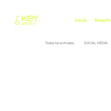
Inicio
Nosotr
Todas las entradas
SOCIAL MEDIA
Tu comunidad
Consejos para 
instagram
Interacción
e
media buyer
trafficker
f