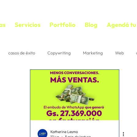
as
Servicios
Portfolio
Blog
Agendá tu 
casos de éxito
Copywriting
Marketing
Web
bloguear
VIDEOS
copywriting
textos persuasivos
mail marketing
Estrategias
Suscriptores
Correo
acebook ads
diseño
ecommerce
IA
Pautaje
Katherine Lesmo
17 jun
3 min de lectura