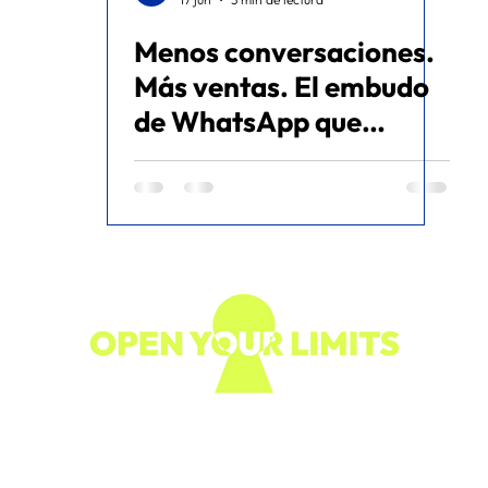
Menos conversaciones.
ommerce
Más ventas. El embudo
de WhatsApp que
generó Gs. 27.369.000
en facturación - Caso de
éxito
Síguenos en nuestras redes: