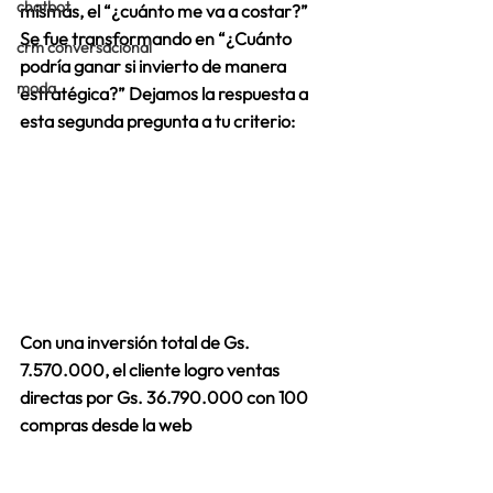
chatbot
mismas, el “¿cuánto me va a costar?” 
Se fue transformando en 
“¿Cuánto 
crm conversacional
podría ganar si invierto de manera 
moda
estratégica?” Dejamos la respuesta a 
esta segunda pregunta a tu criterio:  
Con una inversión total de Gs. 
7.570.000, el cliente logro ventas 
directas por Gs. 
36.790.000 
con
100 
compras desde la web 