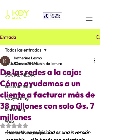
Entrada
Todas las entradas
Katherine Lesmo
Todas las entradas
30 may 2025
2 min de lectura
De las redes a la caja:
SOCIAL MEDIA
Cómo ayudamos a un
casos de éxito
cliente a facturar más de
Copywriting
38 millones con solo Gs. 7
Marketing
millones
Web
Obtuvo NaN de 5 estrellas.
" Invertir en publicidad es una inversión 
community manager