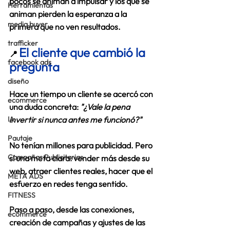
pocos se animan a impulsar y los que se 
Herramientas
animan pierden la esperanza a la 
media buyer
primera que no ven resultados.
trafficker
El cliente que cambió la 
📍 
facebook ads
pregunta 
diseño
Hace un tiempo un cliente se acercó con 
ecommerce
una duda concreta: 
"¿Vale la pena 
IA
invertir si nunca antes me funcionó?"
Pautaje
No tenían millones para publicidad. Pero 
Campañas Publicitarias
sí una meta clara: 
vender más desde su 
web, atraer clientes reales, hacer que el 
META ADS
esfuerzo en redes tenga sentido.
FITNESS
Paso a paso, desde las conexiones, 
ecommerce
creación de campañas y ajustes de las 