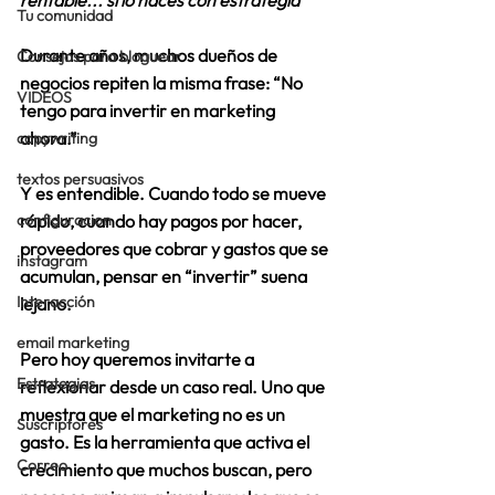
rentable... si lo hacés con estrategia
Tu comunidad
Durante años, muchos dueños de 
Consejos para bloguear
negocios repiten la misma frase: 
“No 
VIDEOS
tengo para invertir en marketing 
ahora.”
copywriting
textos persuasivos
Y es entendible. Cuando todo se mueve 
configuracion
rápido, cuando hay pagos por hacer, 
proveedores que cobrar y gastos que se 
instagram
acumulan, 
pensar en “invertir” suena 
Interacción
lejano.
email marketing
Pero hoy queremos invitarte a 
Estrategias
reflexionar desde un caso real. Uno que 
muestra que 
el marketing no es un 
Suscriptores
gasto. Es la herramienta que activa el 
Correo
crecimiento que muchos buscan, pero 