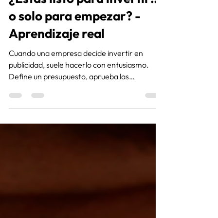
¿Estás listo para invertir…
o solo para empezar? -
Aprendizaje real
Cuando una empresa decide invertir en
publicidad, suele hacerlo con entusiasmo.
Define un presupuesto, aprueba las
campañas y espera que los resultados lleguen
lo antes posible. Pero hay una pregunta que
pocas veces se hace antes de dar ese paso:
¿Estoy en condiciones de sostener esta
estrategia el tiempo suficiente para evaluarla
correctamente?