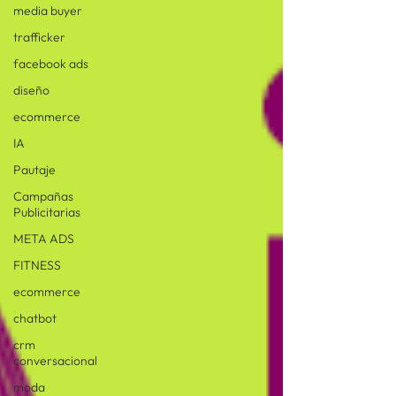
media buyer
trafficker
facebook ads
diseño
ecommerce
IA
Pautaje
Campañas
Publicitarias
META ADS
FITNESS
ecommerce
chatbot
crm
conversacional
moda