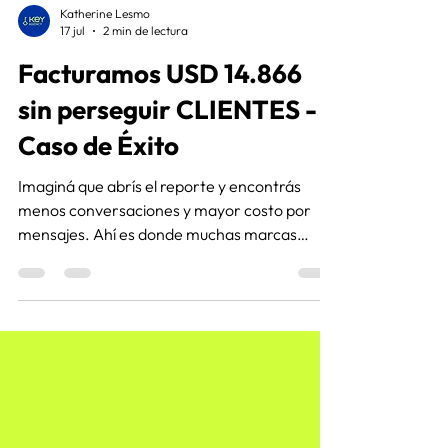
Katherine Lesmo
17 jul
2 min de lectura
Facturamos USD 14.866
sin perseguir CLIENTES -
Caso de Éxito
Imaginá que abrís el reporte y encontrás
menos conversaciones y mayor costo por
mensajes. Ahí es donde muchas marcas
empiezan a cambiar campañas, pausar
anuncios o modificar todo. Descubrí cómo
esta situación la convertimos en un caso de
éxito con el equipo de Key