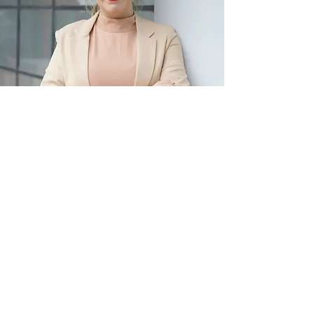
Soy Kathy, fundadora de Key Agency.
Empecé desde cero, pasé por el caos, la
falta de tiempo y la sobrecarga.
Hoy lidero un equipo que acompaña
empresas a crecer sin que el negocio se
coma su vida.
Esta sesión existe porque nadie debería
crecer pagando el precio de su tiempo y
su familia.