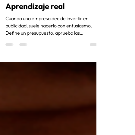
o solo para empezar? -
Aprendizaje real
Cuando una empresa decide invertir en
publicidad, suele hacerlo con entusiasmo.
Define un presupuesto, aprueba las
campañas y espera que los resultados lleguen
lo antes posible. Pero hay una pregunta que
pocas veces se hace antes de dar ese paso:
¿Estoy en condiciones de sostener esta
estrategia el tiempo suficiente para evaluarla
correctamente?