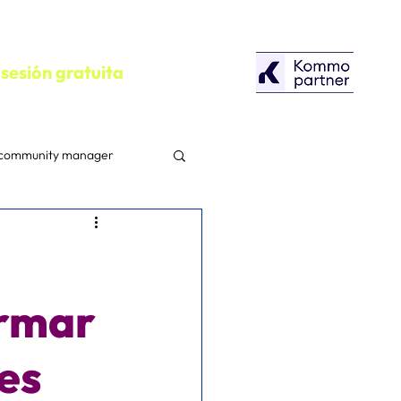
sesión gratuita
community manager
configuracion
Herramientas
ormar
les
Campañas Publicitarias