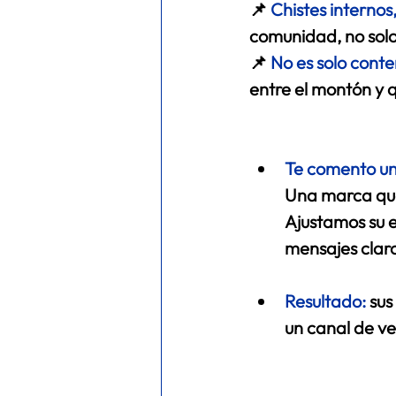
📌
Chistes internos
comunidad, no solo
📌 
No es solo conte
entre el montón y q
Te comento un
Una marca que
Ajustamos su e
mensajes claro
Resultado
: 
sus
un canal de ve