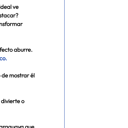
ideal ve 
stacar? 
nsformar 
fecto aburre. 
ico
. 
 de mostrar él 
divierte o 
araguaya que 