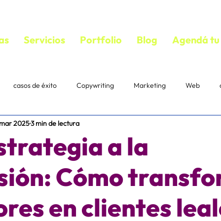
as
Servicios
Portfolio
Blog
Agendá tu 
casos de éxito
Copywriting
Marketing
Web
 mar 2025
3 min de lectura
bloguear
VIDEOS
copywriting
textos persuasivos
strategia a la
mail marketing
Estrategias
Suscriptores
Correo
sión: Cómo transf
res en clientes lea
acebook ads
diseño
ecommerce
IA
Pautaje