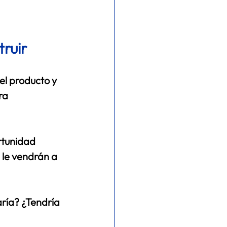
ruir 
el producto y 
ra 
rtunidad 
 le vendrán a 
ría? ¿Tendría 