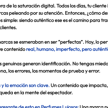
ra de la saturación digital. Todos los días, tu cliente 
rcas peleando por su atención. Entonces, ¿cómo de
s simple: 
siendo auténtico ese es el camino para 
tra
clientes
.
marcas se esmeraban en ser “perfectas”. Hoy, lo per
re contenido
real, humano, imperfecto, pero autént
as genuinas generan identificación. No tengas miedo
na, los errores, los momentos de prueba y error. 
 y la emoción son clave.
Un contenido que impacta, 
queda en la mente del espectador. 
eresante de esto en Perfumes Lujosos:
Una marca p