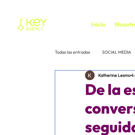
Inicio
Nosotr
Todas las entradas
SOCIAL MEDIA
Katherine Lesmo
4
Tu comunidad
Consejos para 
De la e
instagram
Interacción
e
conver
seguido
media buyer
trafficker
f