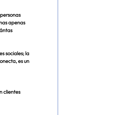
 personas 
unas apenas 
uántas 
 sociales; la 
necta, es un 
 clientes 