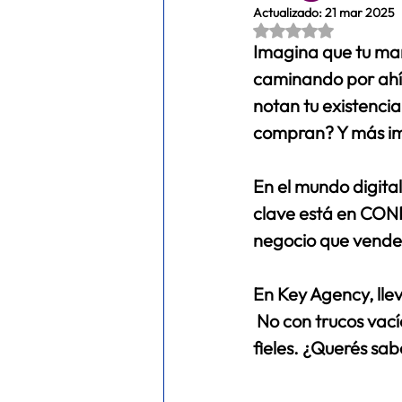
Actualizado:
21 mar 2025
Obtuvo NaN de 5 es
META ADS
FITNESS
ec
Imagina que tu mar
caminando por ahí,
notan tu existencia
compran? Y más imp
En el mundo digital
clave está en CONE
negocio que vende
En 
Key Agency
, ll
 No con trucos vací
fieles. ¿Querés sab