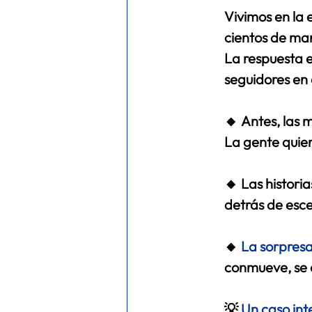
Vivimos en la e
cientos de ma
La respuesta e
seguidores en 
🔸 Antes, las 
La gente quie
🔸 Las histori
detrás de esce
🔸
La sorpresa
conmueve, se 
💡 
Un caso int