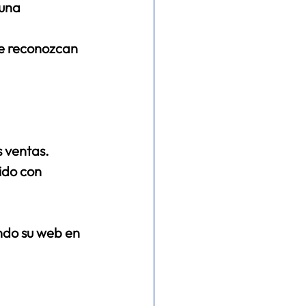
una 
e reconozcan 
 ventas. 
ido con 
ndo su web en 