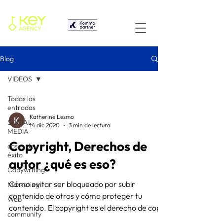
Blog
VIDEOS
Todas las
entradas
Katherine Lesmo
SOCIAL
14 dic 2020
3 min de lectura
MEDIA
Copyright, Derechos de
casos de
éxito
autor ¿qué es eso?
Copywriting
Cómo evitar ser bloqueado por subir
Marketing
contenido de otros y cómo proteger tu
Web
contenido. El copyright es el derecho de copia
community
o de utilización...