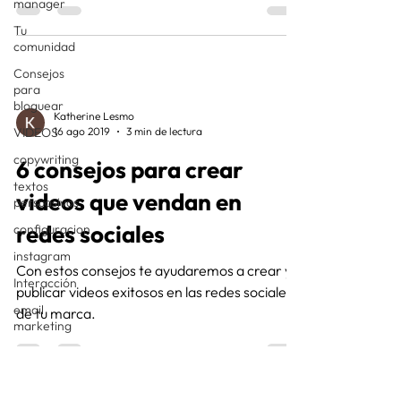
manager
Tu
comunidad
Consejos
para
bloguear
Katherine Lesmo
VIDEOS
16 ago 2019
3 min de lectura
copywriting
6 consejos para crear
textos
videos que vendan en
persuasivos
redes sociales
configuracion
instagram
Con estos consejos te ayudaremos a crear y
Interacción
publicar videos exitosos en las redes sociales
email
de tu marca.
marketing
Estrategias
Suscriptores