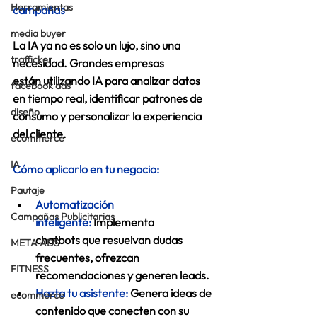
Herramientas
campañas
media buyer
La IA ya no es solo un lujo, sino una 
trafficker
necesidad. Grandes empresas 
están utilizando IA para analizar datos 
facebook ads
en tiempo real, identificar patrones de 
diseño
consumo y personalizar la experiencia 
del cliente. 
ecommerce
IA
Cómo aplicarlo en tu negocio:
Pautaje
Automatización 
Campañas Publicitarias
inteligente:
 Implementa 
chatbots que resuelvan dudas 
META ADS
frecuentes, ofrezcan 
FITNESS
recomendaciones y generen leads.  
Hazta tu asistente:
Genera ideas de 
ecommerce
contenido que conecten con su 