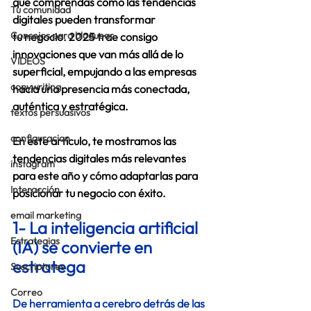
que comprendas cómo las tendencias 
Tu comunidad
digitales pueden transformar 
Consejos para bloguear
tu negocio. 2025 trae consigo 
innovaciones que van más allá de lo 
VIDEOS
superficial, empujando a las empresas 
copywriting
hacia una presencia más conectada, 
auténtica y estratégica. 
textos persuasivos
configuracion
En este artículo, te mostramos las 
tendencias digitales más relevantes 
instagram
para este año y cómo adaptarlas para 
Interacción
posicionar tu negocio con éxito. 
email marketing
1- La inteligencia artificial 
Estrategias
(IA) se convierte en 
estratega 
Suscriptores
Correo
De herramienta a cerebro detrás de las 