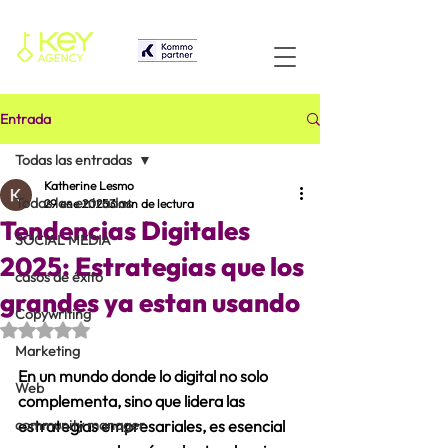
Entrada
Todas las entradas
Katherine Lesmo
Todas las entradas
29 ene 2025
3 min de lectura
Tendencias Digitales
SOCIAL MEDIA
2025: Estrategias que los
casos de éxito
grandes ya estan usando
Copywriting
Obtuvo NaN de 5 estrellas.
Marketing
En un mundo donde lo digital no solo 
Web
complementa, sino que lidera las 
community manager
estrategias empresariales, es esencial 