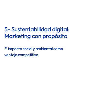
5- Sustentabilidad digital: 
Marketing con propósito 
El impacto social y ambiental como 
ventaja competitiva
Los consumidores exigen que las 
marcas sean responsables con el medio 
ambiente. Desde estrategias "cero 
papel" hasta campañas que promuevan 
causas sociales, la sustentabilidad es 
clave para conectar con las nuevas 
generaciones. 