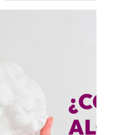
que necesitan tiempo. Y otras que necesitan
algo más importante: entender bien. Cuando
lo que ofrecés no es algo impulsivo, el proceso
cambia. La persona no llega lista para
comprar. Llega con dudas. Y si no entiende,
no avanza.