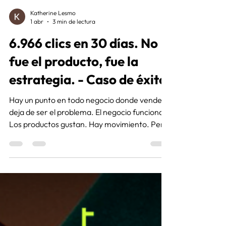
Katherine Lesmo
1 abr
3 min de lectura
6.966 clics en 30 días. No
fue el producto, fue la
estrategia. - Caso de éxito
Hay un punto en todo negocio donde vender
deja de ser el problema. El negocio funciona.
Los productos gustan. Hay movimiento. Pero
aparece el sentimiento de que podrías estar
vendiendo más, pero no sabes qué está
fallando. En este artículo te ayudamos a
identificar tu error y cómo solucionarlo.