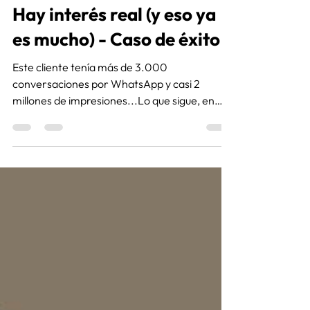
28 abr
2 min de lectura
Hay interés real (y eso ya
es mucho) - Caso de éxito
Este cliente tenía más de 3.000
conversaciones por WhatsApp y casi 2
millones de impresiones...Lo que sigue, en
estos casos, no es atraer más, sino ordenar lo
que ya generás. En este caso de éxito te
mostramos cómo lo hicimos...