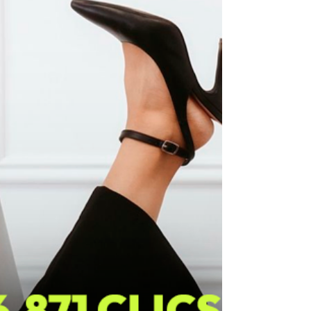
aparece la curiosidad, después la necesidad
de entender y luego la decisión de avanzar.
Por eso muchas estrategias digitales fallan.
Intentan vender demasiado rápido. En este
caso nuestro cliente tomó un camino distinto:
Construir una presencia digital que permitiera
a las personas comprender el valor del
servicio antes de necesitarlo urgentemente.