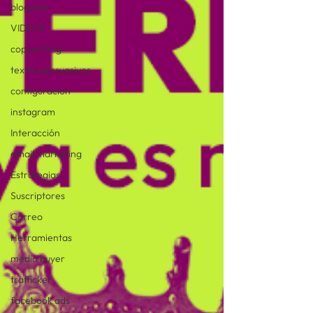
bloguear
VIDEOS
copywriting
textos persuasivos
configuracion
instagram
Interacción
email marketing
Estrategias
Suscriptores
Correo
Herramientas
media buyer
trafficker
facebook ads