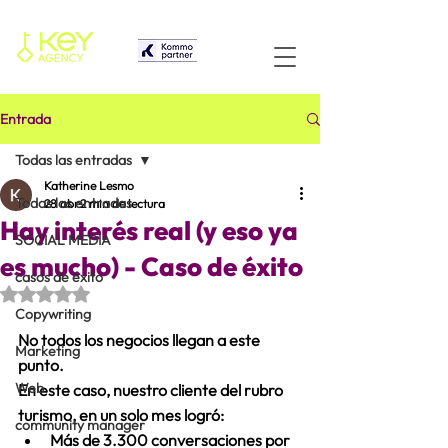
Entrada
Todas las entradas
Katherine Lesmo
Todas las entradas
28 abr
2 min de lectura
Hay interés real (y eso ya
SOCIAL MEDIA
es mucho) - Caso de éxito
casos de éxito
Obtuvo NaN de 5 estrellas.
Copywriting
No todos los negocios llegan a este 
Marketing
punto.
Web
En este caso, nuestro cliente del rubro 
turismo, en un solo mes logró:
community manager
Más de 3.300 conversaciones por 