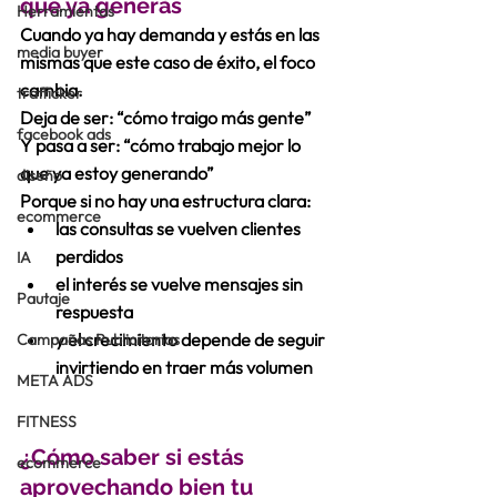
que ya generás
Herramientas
Cuando ya hay demanda y estás en las 
media buyer
mismas que este caso de éxito, el foco 
cambia.
trafficker
Deja de ser: “cómo traigo más gente”
facebook ads
Y pasa a ser: “cómo trabajo mejor lo 
que ya estoy generando”
diseño
Porque si no hay una estructura clara:
ecommerce
las consultas se vuelven clientes 
perdidos 
IA
el interés se vuelve mensajes sin 
Pautaje
respuesta
y el crecimiento depende de seguir 
Campañas Publicitarias
invirtiendo en traer más volumen
META ADS
FITNESS
¿Cómo saber si estás 
ecommerce
aprovechando bien tu 