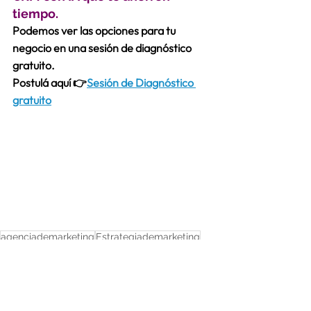
tiempo.
Podemos ver las opciones para tu 
negocio en una sesión de diagnóstico 
gratuito.
Postulá aquí 👉
Sesión de Diagnóstico 
gratuito
agenciademarketing
Estrategiademarketing
administrador de anuncios
Facebookads
Estrategias de Marketing
beneficios
Paginas WEB
SEO
communitymanager
IA
copyrigths
emailmarketing
contenido en redes