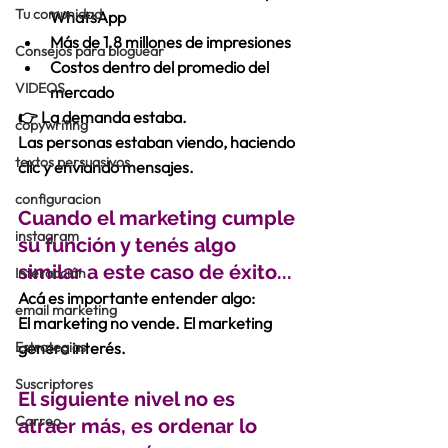
Tu comunidad
WhatsApp 
Más de 1.8 millones de impresiones 
Consejos para bloguear
Costos dentro del promedio del 
VIDEOS
mercado 
👉 La demanda estaba.
copywriting
Las personas estaban viendo, haciendo 
textos persuasivos
clic y enviando mensajes.
configuracion
Cuando el marketing cumple 
instagram
su función y tenés algo 
similar a este caso de éxito...
Interacción
Acá es importante entender algo:
email marketing
El marketing no vende. El 
marketing 
Estrategias
genera interés
.
Suscriptores
El siguiente nivel no es 
Correo
atraer más, es ordenar lo 