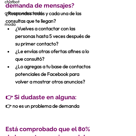
chatbot
demanda de mensajes?
crm conversacional
¿Respondes todas y cada una de las 
consultas que te llegan?
moda
¿Vuelves a contactar con las 
personas hasta 5 veces después de 
su primer contacto?
¿Le envías otras ofertas afines a lo 
que consultó?
¿Lo agregas a tu base de contactos 
potenciales de Facebook para 
volver a mostrar otros anuncios?
👉 Si dudaste en alguna:
👉 no es un problema de demanda 
Está comprobado que el 80% 