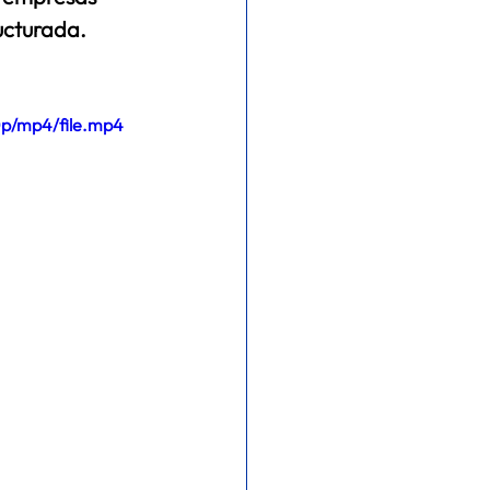
cturada.  
0p/mp4/file.mp4