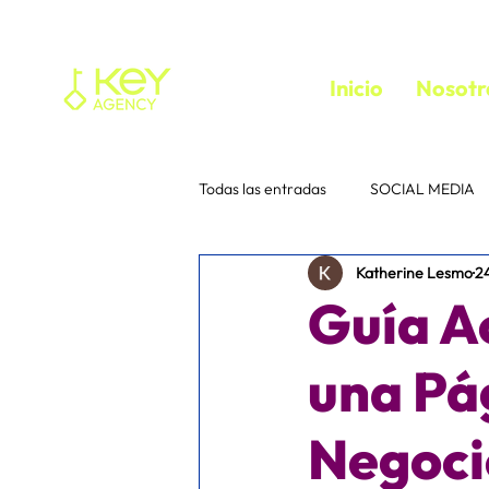
Inicio
Nosotr
Todas las entradas
SOCIAL MEDIA
Katherine Lesmo
2
Tu comunidad
Consejos para 
Guía A
instagram
Interacción
e
una Pá
Negoci
media buyer
trafficker
f