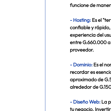
funcione de maner
- 
Hosting:
Es el "t
confiable y rápido
experiencia del us
entre G.660.000 a
proveedor. 
- 
Dominio
: 
Es el no
recordar es esencia
aproximado de G.50
alrededor de G.150
- 
Diseño Web
: 
La p
tu negocio. Inverti