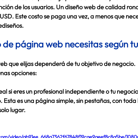
ción de los usuarios. Un diseño web de calidad rond
SD. Este costo se paga una vez, a menos que neces
ediseños.
 de página web necesitas según t
eb que elijas dependerá de tu objetivo de negocio. 
nas opciones: 
eal si eres un profesional independiente o tu negocio
o. Esta es una página simple, sin pestañas, con toda 
olo lugar. 
ic.com/video/ab91ee_668a7362f67848f19cae9aeef8c8a5be/1080