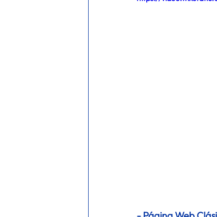
- 
Página Web Clási