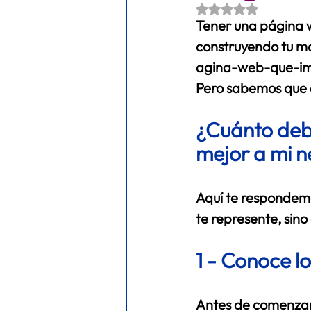
Obtuvo NaN de 5 es
Tener una página w
META ADS
FITNESS
ec
construyendo tu ma
agina-web-que-impu
Pero sabemos que 
¿Cuánto debo
mejor a mi 
Aquí te respondemo
te represente, sino
1 - Conoce lo
Antes de comenzar,