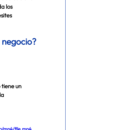
a los 
ites 
u negocio?
 tiene un 
la 
p/mp4/file.mp4