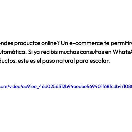
ndes productos online? Un e-commerce te permitirá
tomática. Si ya recibis muchas consultas en Whats
uctos, este es el paso natural para escalar.  
tic.com/video/ab91ee_46d0256312b94aedbe569401f68fcdb4/108