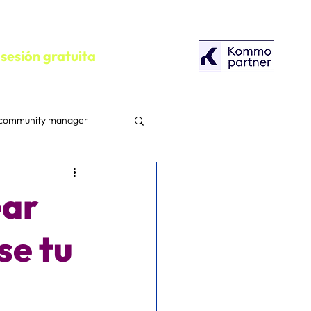
sesión gratuita
community manager
configuracion
ear
Herramientas
se tu
Campañas Publicitarias