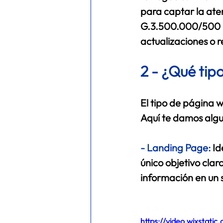
para captar la aten
G.3.500.000/500 U
actualizaciones o r
2 - 
¿Qué tipo
El tipo de página w
Aquí te damos algu
- 
Landing Page:
Id
único objetivo clar
información en un s
https://video.wixstat