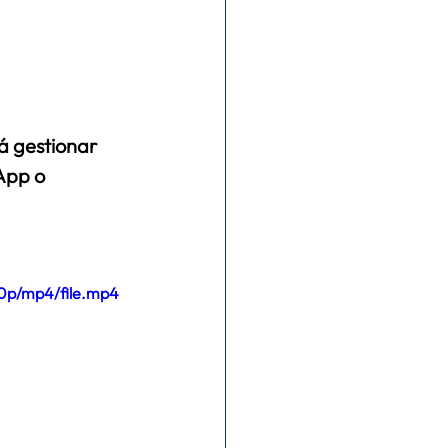
 gestionar 
App o 
0p/mp4/file.mp4