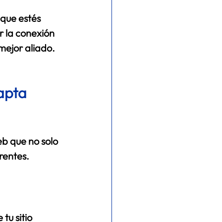
que estés 
 la conexión 
mejor aliado. 
 
apta 
b que no solo 
entes.  
u sitio 