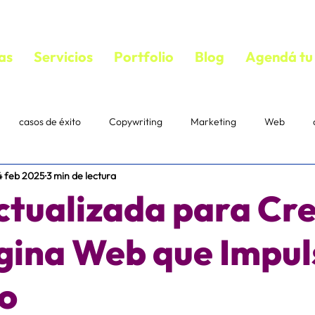
as
Servicios
Portfolio
Blog
Agendá tu 
casos de éxito
Copywriting
Marketing
Web
4 feb 2025
3 min de lectura
bloguear
VIDEOS
copywriting
textos persuasivos
ctualizada para Cr
mail marketing
Estrategias
Suscriptores
Correo
gina Web que Impul
o
acebook ads
diseño
ecommerce
IA
Pautaje