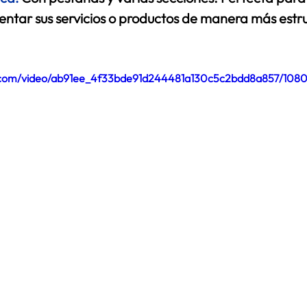
entar sus servicios o productos de manera más estru
ic.com/video/ab91ee_4f33bde91d244481a130c5c2bdd8a857/108