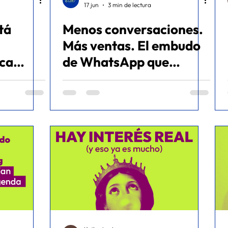
17 jun
3 min de lectura
tá
Menos conversaciones.
Más ventas. El embudo
ica
de WhatsApp que
generó Gs. 27.369.000
en facturación - Caso de
éxito