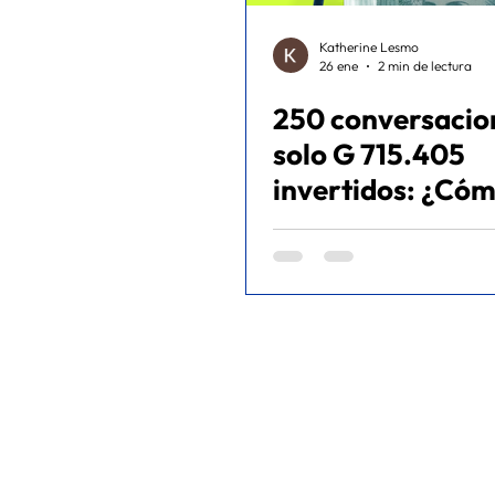
Katherine Lesmo
26 ene
2 min de lectura
250 conversacio
solo G 715.405
invertidos: ¿Có
generamos dem
masiva sin presu
millonarios? - C
éxito