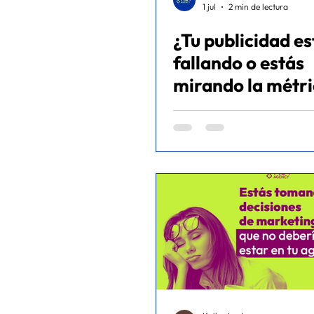
1 jul
2 min de lectura
¿Tu publicidad es
fallando o estás
mirando la métr
equivocada? - Caso de
éxito