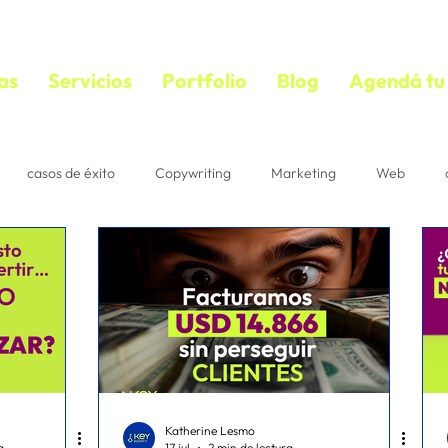
as
Servicios
Portfolio
Blog
Agendá tu 
casos de éxito
Copywriting
Marketing
Web
bloguear
VIDEOS
copywriting
textos persuasivos
mail marketing
Estrategias
Suscriptores
Correo
acebook ads
diseño
ecommerce
IA
Pautaje
Katherine Lesmo
a
17 jul
2 min de lectura