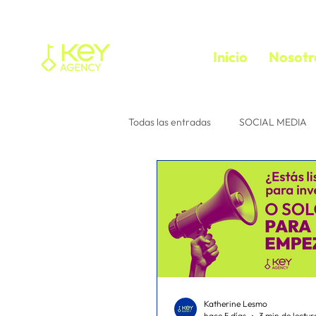
Inicio
Nosotr
Todas las entradas
SOCIAL MEDIA
Tu comunidad
Consejos para 
instagram
Interacción
e
media buyer
trafficker
f
Katherine Lesmo
hace 5 días
3 min de lectur