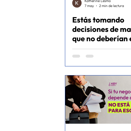
Katherine Lesmo
7 may
2 min de lectura
Estás tomando
decisiones de ma
que no deberían 
en tu agenda -
Educativo