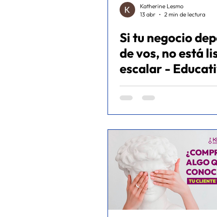
Katherine Lesmo
13 abr
2 min de lectura
Si tu negocio de
de vos, no está li
escalar - Educat