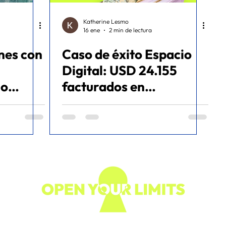
Katherine Lesmo
16 ene
2 min de lectura
nes con
Caso de éxito Espacio
Digital: USD 24.155
mo
facturados en
anda
Diciembre sin invertir
puestos
más
aso de