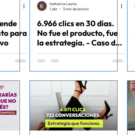
Katherine Lesmo
1 abr
3 min de lectura
pende
6.966 clics en 30 días.
sto para
No fue el producto, fue
ivo
la estrategia. - Caso de
éxito