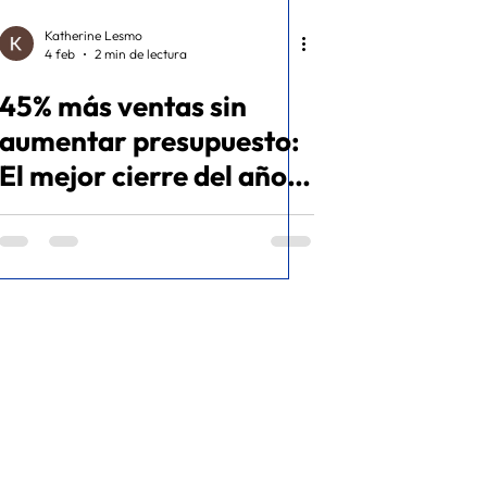
Katherine Lesmo
4 feb
2 min de lectura
45% más ventas sin
aumentar presupuesto:
El mejor cierre del año -
Caso de éxito