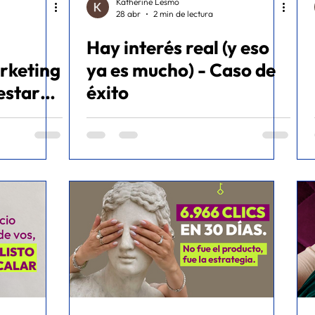
Katherine Lesmo
28 abr
2 min de lectura
Hay interés real (y eso
rketing
ya es mucho) - Caso de
estar
éxito