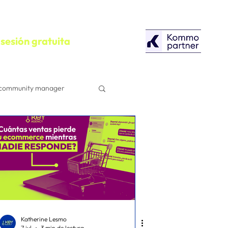
sesión gratuita
community manager
configuracion
Herramientas
Campañas Publicitarias
Katherine Lesmo
7 jul
3 min de lectura