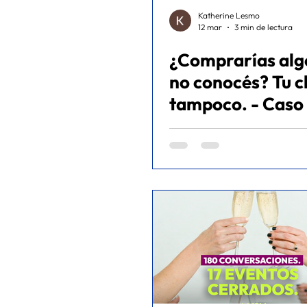
Katherine Lesmo
12 mar
3 min de lectura
¿Comprarías alg
no conocés? Tu c
tampoco. - Caso de
éxito