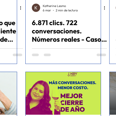
Katherine Lesmo
6 mar
2 min de lectura
o que
6.871 clics. 722
liente
conversaciones.
Números reales - Caso
de éxito