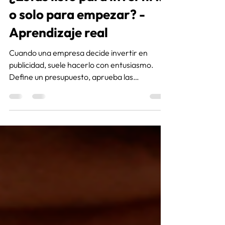
¿Estás listo para invertir…
o solo para empezar? -
Aprendizaje real
Cuando una empresa decide invertir en
publicidad, suele hacerlo con entusiasmo.
Define un presupuesto, aprueba las
campañas y espera que los resultados lleguen
lo antes posible. Pero hay una pregunta que
pocas veces se hace antes de dar ese paso:
¿Estoy en condiciones de sostener esta
estrategia el tiempo suficiente para evaluarla
correctamente?