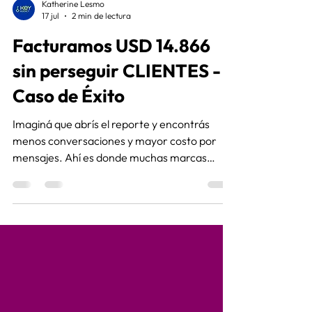
Katherine Lesmo
17 jul
2 min de lectura
Facturamos USD 14.866
sin perseguir CLIENTES -
Caso de Éxito
Imaginá que abrís el reporte y encontrás
menos conversaciones y mayor costo por
mensajes. Ahí es donde muchas marcas
empiezan a cambiar campañas, pausar
anuncios o modificar todo. Descubrí cómo
esta situación la convertimos en un caso de
éxito con el equipo de Key