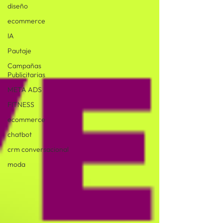
diseño
ecommerce
IA
Pautaje
Campañas
Publicitarias
META ADS
FITNESS
ecommerce
chatbot
crm conversacional
moda