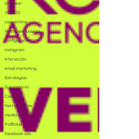
bloguear
VIDEOS
copywriting
textos persuasivos
configuracion
instagram
Interacción
email marketing
Estrategias
Suscriptores
Correo
Herramientas
media buyer
trafficker
facebook ads