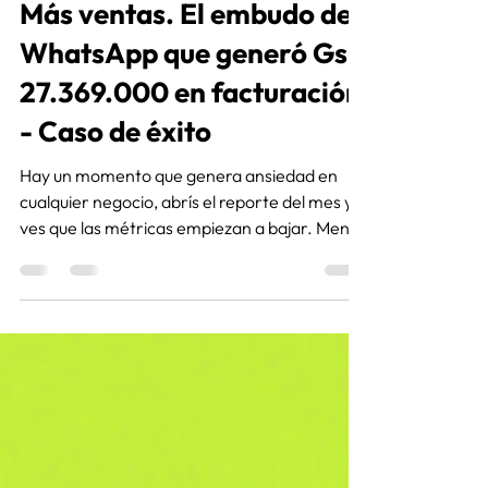
Menos conversaciones.
Más ventas. El embudo de
WhatsApp que generó Gs.
27.369.000 en facturación
- Caso de éxito
Hay un momento que genera ansiedad en
cualquier negocio, abrís el reporte del mes y
ves que las métricas empiezan a bajar. Menos
alcance, impresiones, conversaciones. Y
tendemos a pensar que algo dejó de
funcionar, ya que estamos acostumbrados a
asociar el crecimiento con más volumen, el
problema es que muchas veces esas métricas
cuentan una historia incompleta. Y eso fue
exactamente lo que ocurrió en este caso de
éxito.