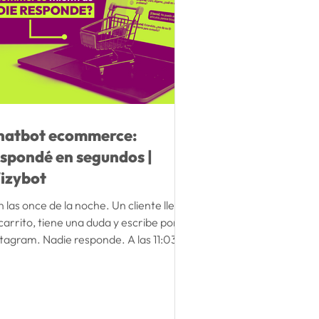
hatbot ecommerce:
espondé en segundos |
izybot
 las once de la noche. Un cliente llena
carrito, tiene una duda y escribe por
stagram. Nadie responde. A las 11:03,
erra la pestaña. Esa escena ocurre
os los días en miles de tiendas online.
 porque el equipo no quiera atender.
o porque hay un horario. Y el cliente