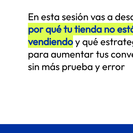
En esta sesión vas a des
por qué tu tienda no est
vendiendo
y qué estrate
para aumentar tus conv
sin más prueba y error