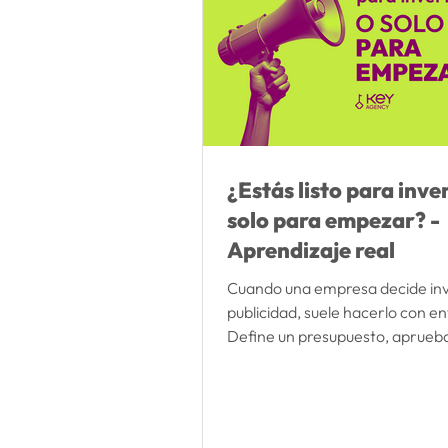
¿Estás listo para inve
solo para empezar? -
Aprendizaje real
Cuando una empresa decide inv
publicidad, suele hacerlo con e
Define un presupuesto, aprueba
campañas y espera que los resu
lleguen lo antes posible. Pero h
pregunta que pocas veces se h
de dar ese paso: ¿Estoy en con