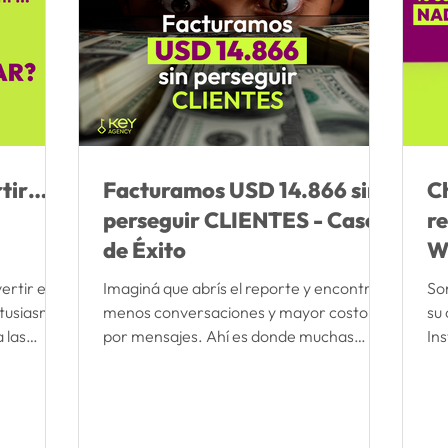
rtir… o
Facturamos USD 14.866 sin
C
perseguir CLIENTES - Caso
r
de Éxito
W
ertir en
Imaginá que abrís el reporte y encontrás
Son
ntusiasmo.
menos conversaciones y mayor costo
su 
 las
por mensajes. Ahí es donde muchas
In
ltados
marcas empiezan a cambiar campañas,
ci
ay una
pausar anuncios o modificar todo.
tod
ace antes
Descubrí cómo esta situación la
No
diciones
convertimos en un caso de éxito con el
Sin