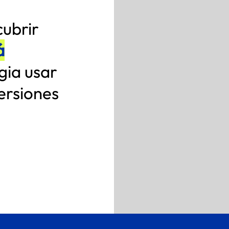
cubrir
á
gia usar
ersiones