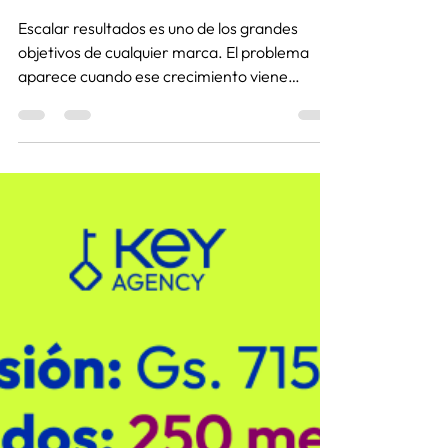
Katherine Lesmo
13 feb
2 min de lectura
Más conversaciones.
Menor costo. - Caso de
éxito
Escalar resultados es uno de los grandes
objetivos de cualquier marca. El problema
aparece cuando ese crecimiento viene
acompañado de costos cada vez más altos,
menor claridad sobre el retorno y decisiones
tomadas más por intuición que por datos.