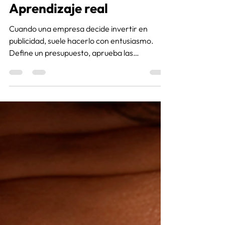
o solo para empezar? -
Aprendizaje real
Cuando una empresa decide invertir en
publicidad, suele hacerlo con entusiasmo.
Define un presupuesto, aprueba las
campañas y espera que los resultados lleguen
lo antes posible. Pero hay una pregunta que
pocas veces se hace antes de dar ese paso:
¿Estoy en condiciones de sostener esta
estrategia el tiempo suficiente para evaluarla
correctamente?