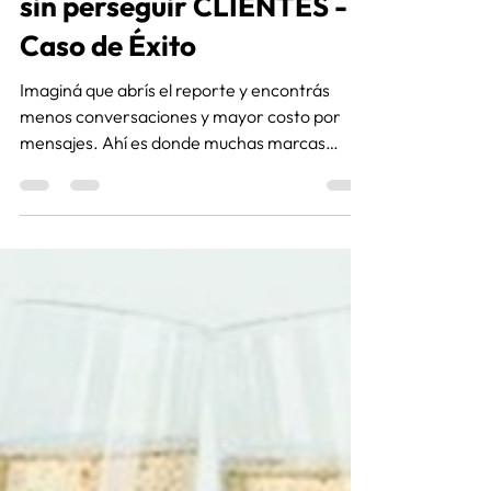
17 jul
2 min de lectura
Facturamos USD 14.866
sin perseguir CLIENTES -
Caso de Éxito
Imaginá que abrís el reporte y encontrás
menos conversaciones y mayor costo por
mensajes. Ahí es donde muchas marcas
empiezan a cambiar campañas, pausar
anuncios o modificar todo. Descubrí cómo
esta situación la convertimos en un caso de
éxito con el equipo de Key