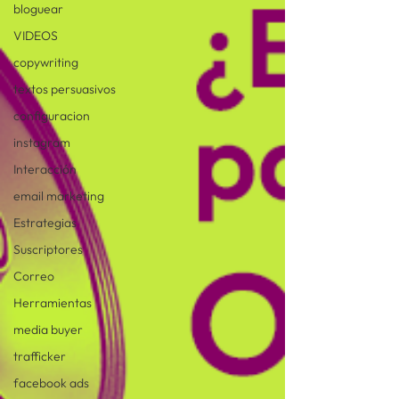
bloguear
VIDEOS
copywriting
textos persuasivos
configuracion
instagram
Interacción
email marketing
Estrategias
Suscriptores
Correo
Herramientas
media buyer
trafficker
facebook ads