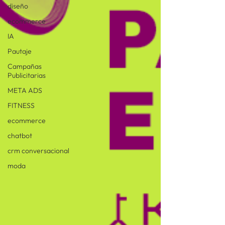
diseño
ecommerce
IA
Pautaje
Campañas
Publicitarias
META ADS
FITNESS
ecommerce
chatbot
crm conversacional
moda