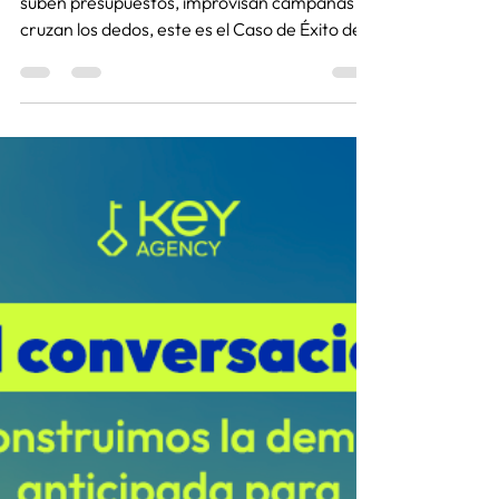
Katherine Lesmo
16 ene
2 min de lectura
Caso de éxito Espacio
Digital: USD 24.155
facturados en Diciembre
sin invertir más
Mientras muchas marcas entran en pánico:
suben presupuestos, improvisan campañas y
cruzan los dedos, este es el Caso de Éxito de
un cliente KEY