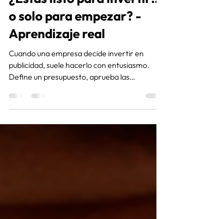
¿Estás listo para invertir…
o solo para empezar? -
Aprendizaje real
Cuando una empresa decide invertir en
publicidad, suele hacerlo con entusiasmo.
Define un presupuesto, aprueba las
campañas y espera que los resultados lleguen
lo antes posible. Pero hay una pregunta que
pocas veces se hace antes de dar ese paso:
¿Estoy en condiciones de sostener esta
estrategia el tiempo suficiente para evaluarla
correctamente?