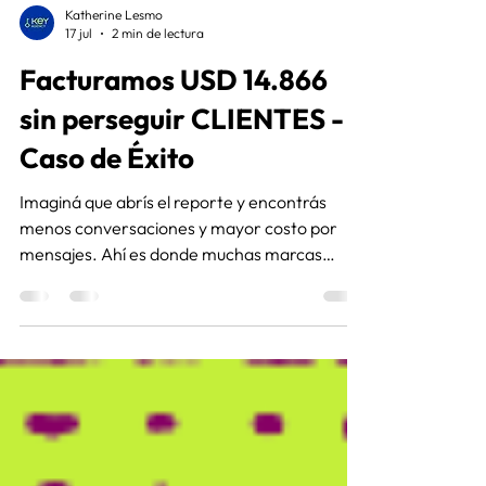
Katherine Lesmo
17 jul
2 min de lectura
Facturamos USD 14.866
sin perseguir CLIENTES -
Caso de Éxito
Imaginá que abrís el reporte y encontrás
menos conversaciones y mayor costo por
mensajes. Ahí es donde muchas marcas
empiezan a cambiar campañas, pausar
anuncios o modificar todo. Descubrí cómo
esta situación la convertimos en un caso de
éxito con el equipo de Key