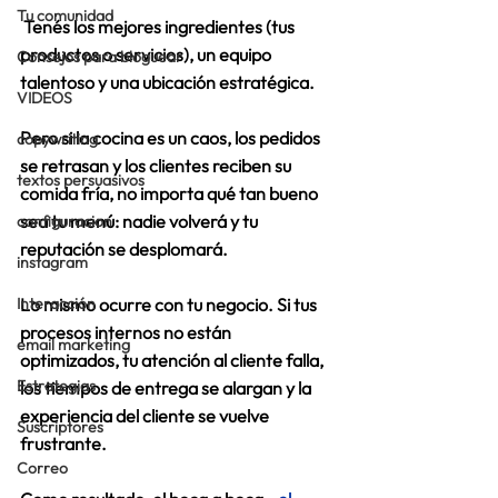
Tu comunidad
 Tenés los mejores ingredientes (tus 
productos o servicios), un equipo 
Consejos para bloguear
talentoso y una ubicación estratégica.  
VIDEOS
Pero si la cocina es un caos, los pedidos 
copywriting
se retrasan y los clientes reciben su 
textos persuasivos
comida fría, no importa qué tan bueno 
sea tu menú: 
nadie volverá y tu 
configuracion
reputación se desplomará.
instagram
Interacción
Lo mismo ocurre con tu negocio. Si tus 
procesos internos no están 
email marketing
optimizados, tu atención al cliente falla, 
Estrategias
los tiempos de entrega se alargan y la 
experiencia del cliente se vuelve 
Suscriptores
frustrante. 
Correo