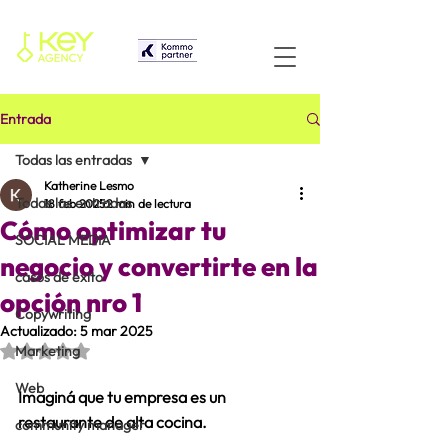
Entrada
Todas las entradas
Katherine Lesmo
Todas las entradas
18 feb 2025
2 min de lectura
Cómo optimizar tu
SOCIAL MEDIA
negocio y convertirte en la
casos de éxito
opción nro 1
Copywriting
Actualizado:
5 mar 2025
Obtuvo NaN de 5 estrellas.
Marketing
Web
Imaginá que tu empresa es un 
restaurante de alta cocina. 
community manager