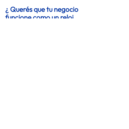
¿ Querés que tu negocio 
funcione como un reloj 
suizo? 
Empezá por definir procesos claros, 
optimizá tus tiempos y asegurate de que 
cada cliente reciba la mejor experiencia 
posible. 
 ¿Necesitas mostrarle al mundo la 
calidad y experiencia que brindas a tus 
clientes?
Si querés que tu empresa sea la primera 
opción en la mente de tus clientes, no 
solo debes invertir en publicidad, sino en 
mejorar la experiencia de quienes ya 