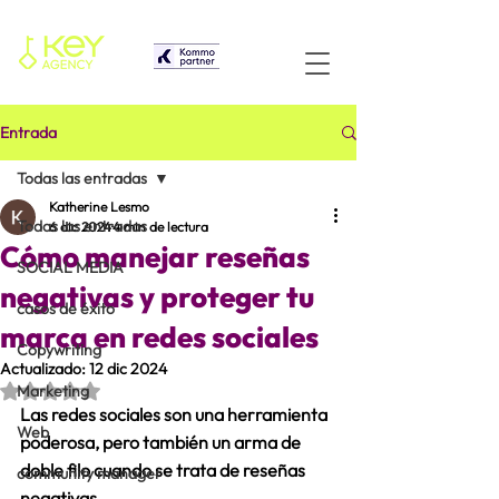
Entrada
Todas las entradas
Katherine Lesmo
Todas las entradas
6 dic 2024
4 min de lectura
Cómo manejar reseñas
SOCIAL MEDIA
negativas y proteger tu
casos de éxito
marca en redes sociales
Copywriting
Actualizado:
12 dic 2024
Obtuvo NaN de 5 estrellas.
Marketing
Las redes sociales son una herramienta 
Web
poderosa, pero también un arma de 
doble filo cuando se trata de reseñas 
community manager
negativas.  