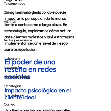
Tu comunidad
Un comentario desfavorable puede 
Consejos para bloguear
impactar la percepción de tu marca 
VIDEOS
tanto a corto como a largo plazo. En 
este artículo, exploramos cómo actuar 
copywriting
ante clientes molestos y qué estrategias 
textos persuasivos
implementar según el nivel de riesgo 
para tu reputación. 
configuracion
instagram
El poder de una 
reseña en redes 
Interacción
sociales 
email marketing
Estrategias
Impacto psicológico en el 
Suscriptores
cliente ideal 
Correo
Un cliente que lee una reseña negativa 