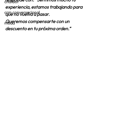
chatbot
experiencia, estamos trabajando para 
crm conversacional
que no vuelva a pasar. 
Queremos compensarte con un 
moda
descuento en tu próxima orden.”