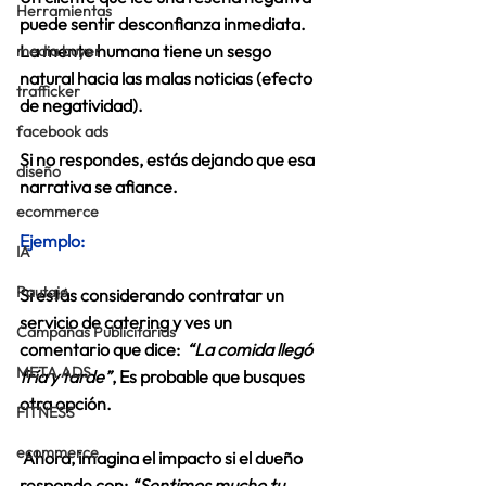
Herramientas
puede sentir desconfianza inmediata. 
La mente humana tiene un sesgo 
media buyer
natural hacia las malas noticias (efecto 
trafficker
de negatividad).  
facebook ads
Si no respondes, estás dejando que esa 
diseño
narrativa se afiance. 
ecommerce
Ejemplo:
IA
Pautaje
Si estás considerando contratar un 
servicio de catering y ves un 
Campañas Publicitarias
comentario que dice:  
“La comida llegó 
META ADS
fría y tarde”
, Es probable que busques 
otra opción.
FITNESS
ecommerce
 Ahora, imagina el impacto si el dueño 
responde con: 
“Sentimos mucho tu 