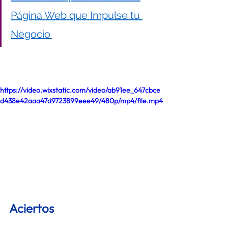
Página Web que Impulse tu 
Negocio 
https://video.wixstatic.com/video/ab91ee_647cbce
d438e42aaa47d9723899eee49/480p/mp4/file.mp4
Aciertos 