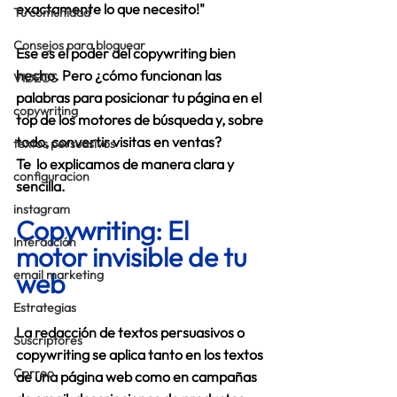
exactamente lo que necesito!" 
Tu comunidad
Consejos para bloguear
Ese es el poder del copywriting bien 
hecho. Pero ¿cómo funcionan las 
VIDEOS
palabras para posicionar tu página en el 
copywriting
top de los motores de búsqueda y, sobre 
todo, convertir visitas en ventas? 
textos persuasivos
Te  lo explicamos de manera clara y 
configuracion
sencilla. 
instagram
Copywriting: El 
Interacción
motor invisible de tu 
email marketing
web
Estrategias
La redacción de textos persuasivos o 
Suscriptores
copywriting se aplica tanto en los textos 
Correo
de una página web como en campañas 