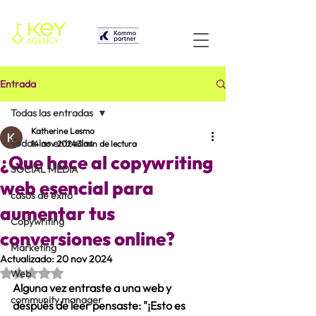
Entrada
Todas las entradas
Katherine Lesmo
Todas las entradas
14 nov 2024
3 min de lectura
¿Que hace al copywriting
SOCIAL MEDIA
web esencial para
casos de éxito
aumentar tus
Copywriting
conversiones online?
Marketing
Actualizado:
20 nov 2024
Obtuvo NaN de 5 estrellas.
Web
Alguna vez entraste a una web y 
community manager
después de leer pensaste: "¡Esto es 