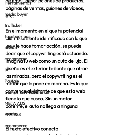
de email, descripciones de productos, 
Herramientas
páginas de ventas, guiones de vídeos, 
media buyer
etc.  
trafficker
En el momento en el que tu potencial 
facebook ads
cliente se siente identificado con lo que 
lee y le hace tomar acción, se puede 
diseño
decir que el copywriting está actuando.  
ecommerce
Imagina tu web como un auto de lujo. El 
diseño es el exterior brillante que atrae 
IA
las miradas, pero el copywriting es el 
Pautaje
motor que lo pone en marcha. Es lo que 
convence al visitante de que esta web 
Campañas Publicitarias
tiene lo que busca. Sin un motor 
META ADS
potente, el auto no llega a ninguna 
parte. 
FITNESS
ecommerce
El texto efectivo conecta 