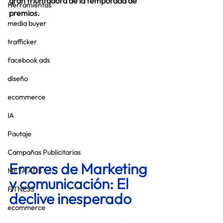
gran triunfadora de la temporada de 
Herramientas
premios.  
media buyer
trafficker
facebook ads
diseño
ecommerce
IA
Pautaje
Campañas Publicitarias
Errores de Marketing 
META ADS
y comunicación: El 
FITNESS
declive inesperado 
ecommerce