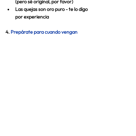
(pero sé original, por favor) 
Las quejas son oro puro - te lo digo 
por experiencia 
4. 
Prepárate para cuando vengan 
curvas
Ten un plan B (y si puede ser, un plan 
C) 
Guarda esos mensajes bonitos que 
te mandan los clientes 
Ten contenido preparado para 
cuando la inspiración no llegue 
🌟 
¿Te cuento mi verdad?
Sé exactamente cómo te sentís. Yo 
también me desvelo constantemente 
anotando ideas nuevas y estrategias 
que hagan crecer mi negocio. Por 