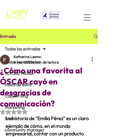
Entrada
Todas las entradas
Katherine Lesmo
Todas las entradas
4 mar 2025
4 min de lectura
¿Cómo una favorita al
SOCIAL MEDIA
ÓSCAR cayó en
casos de éxito
desgracias de
Copywriting
comunicación?
Marketing
Obtuvo NaN de 5 estrellas.
La historia de "Emilia Pérez" es un claro 
Web
ejemplo de cómo, en el mundo 
community manager
empresarial, contar con un producto 