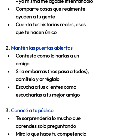
- yo misma me agobié intentándolo 
Comparte cosas que realmente 
ayuden a tu gente 
Cuenta tus historias reales, esas 
que te hacen único 
2. 
Mantén las puertas abiertas
Contesta como lo harías a un 
amigo 
Si la embarras (nos pasa a todos), 
admítelo y arréglalo 
Escucha a tus clientes como 
escucharías a tu mejor amigo 
3. 
Conocé a tu público
Te sorprendería lo mucho que 
aprendes solo preguntando 
Mira lo que hace tu competencia 