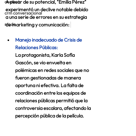
A pesar de su potencial, "Emilia Pérez" 
chatbot
experimentó un declive notable debido 
crm conversacional
a una serie de errores en su estrategia 
moda
de marketing y comunicación: 
Manejo inadecuado de Crisis de 
Relaciones Públicas:
La protagonista, Karla Sofía 
Gascón, se vio envuelta en 
polémicas en redes sociales que no 
fueron gestionadas de manera 
oportuna ni efectiva. La falta de 
coordinación entre los equipos de 
relaciones públicas permitió que la 
controversia escalara, afectando la 
percepción pública de la película. 