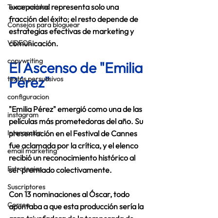
excepcional representa solo una 
Tu comunidad
fracción del éxito; el resto depende de 
Consejos para bloguear
estrategias efectivas de marketing y 
VIDEOS
comunicación. 
copywriting
El Ascenso de "Emilia 
Pérez"
textos persuasivos
configuracion
"Emilia Pérez" emergió como una de las 
instagram
películas más prometedoras del año. Su 
Interacción
presentación en el Festival de Cannes 
fue aclamada por la crítica, y el elenco 
email marketing
recibió un reconocimiento histórico al 
Estrategias
ser premiado colectivamente. 
Suscriptores
Con 13 nominaciones al Óscar, todo 
Correo
apuntaba a que esta producción sería la 