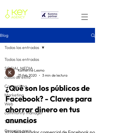
Blog
Todas las entradas
Todas las entradas
SOCIAL MEDIA
Katherine Lesmo
25 feb 2020
3 min de lectura
casos de éxito
¿Qué son los públicos de
Copywriting
Marketing
Facebook? - Claves para
Web
ahorrar dinero en tus
community manager
anuncios
Tu comunidad
Consejos para
El administrador comercial de Facebook nos