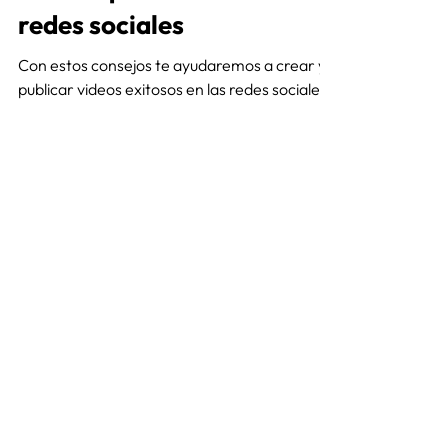
redes sociales
Con estos consejos te ayudaremos a crear y
publicar videos exitosos en las redes sociales
de tu marca.
Katherine Lesmo
7 ago 2019
4 min de lectura
¿Cuánto tienen que medir
tus imágenes en redes
sociales?
¡Asegurate de que las tuyas sean perfectas