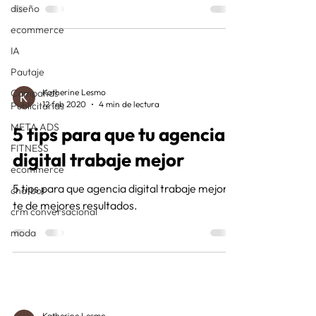
diseño
ecommerce
IA
Pautaje
Campañas
Katherine Lesmo
12 feb 2020
4 min de lectura
Publicitarias
META ADS
5 tips para que tu agencia
FITNESS
digital trabaje mejor
ecommerce
5 tips para que agencia digital trabaje mejor y
chatbot
te de mejores resultados.
crm conversacional
moda
Katherine Lesmo