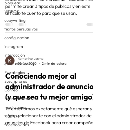
bloguear
permite crear 3 tipos de públicos y en este
VIDEOS
artículo te cuento para que se usan.
copywriting
textos persuasivos
configuracion
instagram
Interacción
Katherine Lesmo
email marketing
20 feb 2020
2 min de lectura
Estrategias
Conociendo mejor al
Suscriptores
administrador de anuncios
Correo
(y que sea tu mejor amigo)
Herramientas
media buyer
Te enseñamos exactamente qué esperar y
cómo relacionarte con el administrador de
trafficker
anuncios de Facebook para crear campañas.
facebook ads