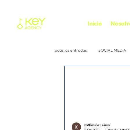
Inicio
Nosotr
Todas las entradas
SOCIAL MEDIA
Tu comunidad
Consejos para 
instagram
Interacción
e
media buyer
trafficker
f
Katherine Lesmo
7 oct 2021
4 min de lectura