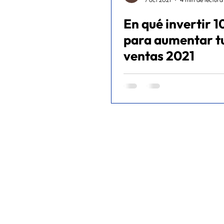
En qué invertir 
META ADS
FITNESS
ec
para aumentar t
ventas 2021