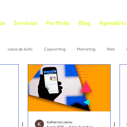
as
Servicios
Portfolio
Blog
Agendá tu 
casos de éxito
Copywriting
Marketing
Web
bloguear
VIDEOS
copywriting
textos persuasivos
mail marketing
Estrategias
Suscriptores
Correo
acebook ads
diseño
ecommerce
IA
Pautaje
Katherine Lesmo
8 mar 2019
3 min de lectura