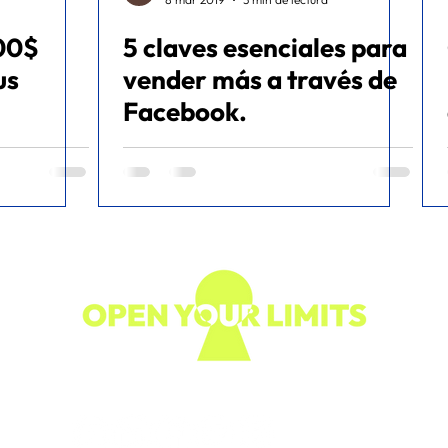
100$
5 claves esenciales para
ommerce
us
vender más a través de
Facebook.
Síguenos en nuestras redes: