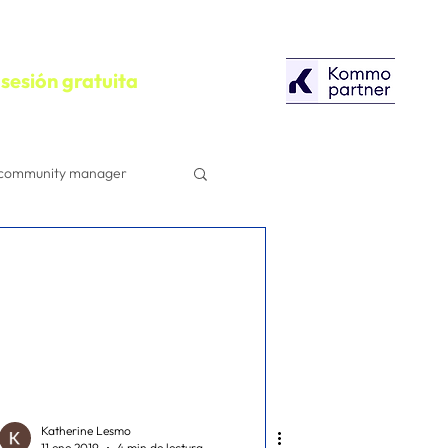
sesión gratuita
community manager
configuracion
Herramientas
Campañas Publicitarias
Katherine Lesmo
11 ene 2019
4 min de lectura