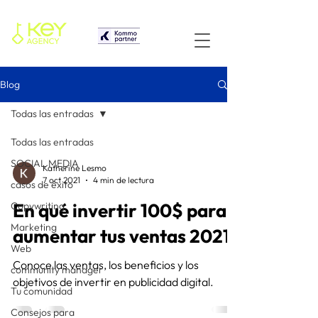
Blog
Todas las entradas
Todas las entradas
SOCIAL MEDIA
Katherine Lesmo
7 oct 2021
4 min de lectura
casos de éxito
En qué invertir 100$ para
Copywriting
Marketing
aumentar tus ventas 2021
Web
Conoce las ventas, los beneficios y los
community manager
objetivos de invertir en publicidad digital.
Tu comunidad
Consejos para