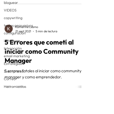
bloguear
VIDEOS
copywriting
textos persuasivos
Katherine Lesmo
21 sept 2021
5 min de lectura
configuracion
5 Errores que cometí al
instagram
Interacción
iniciar como Community
email marketing
Manager
Estrategias
5 errores fatales al iniciar como community
Suscriptores
manager y como emprendedor.
Correo
Herramientas
media buyer
trafficker
facebook ads