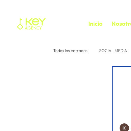
Inicio
Nosotr
Todas las entradas
SOCIAL MEDIA
Tu comunidad
Consejos para 
instagram
Interacción
e
media buyer
trafficker
f