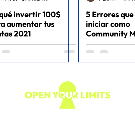
qué invertir 100$
5 Errores que
ommerce
a aumentar tus
iniciar como
tas 2021
Community 
Síguenos en nuestras redes: