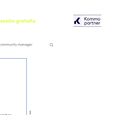
sesión gratuita
community manager
configuracion
Herramientas
Campañas Publicitarias
e lectura