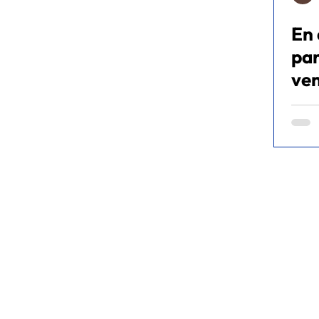
En 
META ADS
FITNESS
ec
par
ven