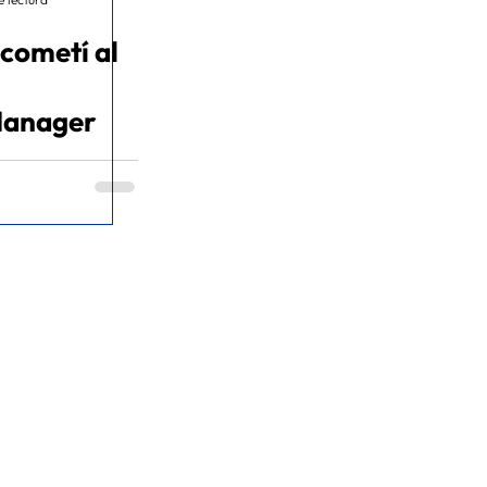
 cometí al
Manager