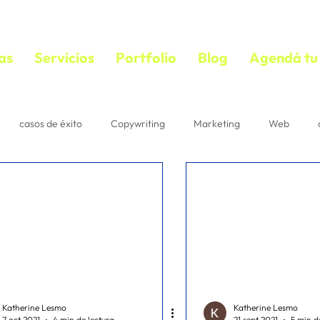
as
Servicios
Portfolio
Blog
Agendá tu 
casos de éxito
Copywriting
Marketing
Web
bloguear
VIDEOS
copywriting
textos persuasivos
mail marketing
Estrategias
Suscriptores
Correo
acebook ads
diseño
ecommerce
IA
Pautaje
Katherine Lesmo
Katherine Lesmo
7 oct 2021
4 min de lectura
21 sept 2021
5 min d