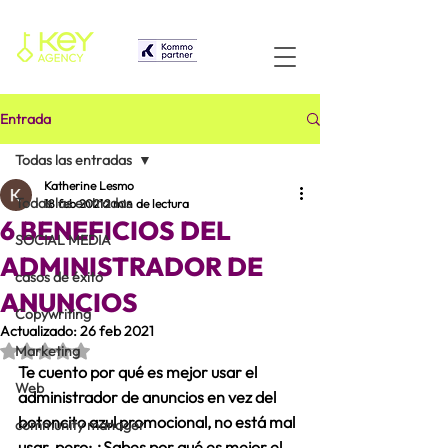
Entrada
Todas las entradas
Katherine Lesmo
Todas las entradas
18 feb 2021
2 min de lectura
6 BENEFICIOS DEL
SOCIAL MEDIA
ADMINISTRADOR DE
casos de éxito
ANUNCIOS
Copywriting
Actualizado:
26 feb 2021
Obtuvo NaN de 5 estrellas.
Marketing
Te cuento por qué es mejor usar el 
Web
administrador de anuncios en vez del 
botoncito azul promocional, no está mal 
community manager
usar, pero; ¿Sabes por qué es mejor el 