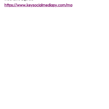
https://www.keysocialmediapy.com/ma
sterclass
administrador de anuncios
publicidad en Facebook Ads
SOCIAL MEDIA
Marketing
community manager