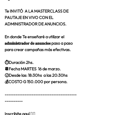
Te INVITÓ  A LA MASTERCLASS DE 
PAUTAJE EN VIVO CON EL 
ADMINISTRADOR DE ANUNCIOS. ⁣
En donde Te enseñaré a utilizar el 
𝐚𝐝𝐦𝐢𝐧𝐢𝐬𝐭𝐫𝐚𝐝𝐨𝐫 𝐝𝐞 𝐚𝐧𝐮𝐧𝐜𝐢𝐨𝐬 paso a paso 
para crear campañas más efectivas.⁣
⏱️Duración 2hs.  
📆Fecha MARTES  16 de marzo. ⁣
🕜Desde las: 18:30hs  a las 20:30hs ⁣
💰COSTO G 150.000 por persona. ⁣
----------------------------------------
----------⁣
Inscribite aquí 👉🏻 