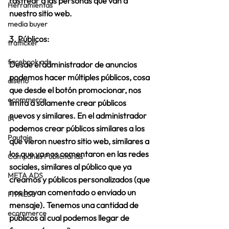
rastrear a las personas que van a 
Herramientas
nuestro sitio web.
media buyer
3. Públicos:
trafficker
facebook ads
Desde el administrador de anuncios 
podemos hacer múltiples públicos, cosa 
diseño
que desde el botón promocionar, nos 
ecommerce
limita a solamente crear públicos 
nuevos y similares. En el administrador 
IA
podemos crear públicos similares a los 
Pautaje
que vieron nuestro sitio web, similares a 
los que ya nos comentaron en las redes 
Campañas Publicitarias
sociales, similares al público que ya 
META ADS
creamos y públicos personalizados (que 
nos hayan comentado o enviado un 
FITNESS
mensaje). Tenemos una cantidad de 
ecommerce
públicos al cual podemos llegar de 