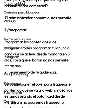
Tu comunidad
administrador comercial?
Consejos para bloguear
 El administrador comercial nos permite:
VIDEOS
1. Programar:
copywriting
textos persuasivos
Programar los contenidos y los 
anuncios. Podés programar tu anuncio 
configuracion
para que se active  desde mañana en 5 
instagram
días, cosa que el botón no nos permite.
Interacción
2. Seguimiento de tu audiencia:
email marketing
Estrategias
Se puede poner el píxel para traquear el 
contenido que se va a la web, si nosotros 
Suscriptores
estamos usando el botón azul desde 
Correo
Instagram no podremos traquear o 