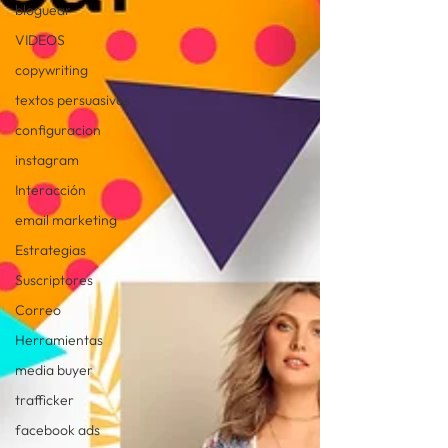
bloguear
VIDEOS
copywriting
textos persuasivos
configuracion
instagram
Interacción
email marketing
Estrategias
Suscriptores
Correo
Herramientas
media buyer
trafficker
facebook ads