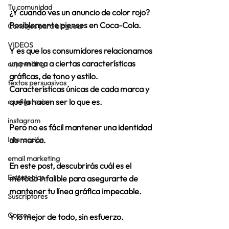
Tu comunidad
¿Y cuando ves un anuncio de color rojo? 
Posiblemente pienses en Coca-Cola.
Consejos para bloguear
VIDEOS
Y es que los consumidores 
relacionamos 
una marca a ciertas características 
copywriting
gráficas, de tono y estilo. 
textos persuasivos
Características únicas de cada marca y 
que la hacen ser lo que es.
configuracion
instagram
Pero no es fácil mantener una identidad 
Interacción
de marca. 
email marketing
En este post, descubrirás cuál es el 
Estrategias
método infalible para asegurarte de 
mantener tu línea gráfica impecable.
Suscriptores
Correo
Y lo mejor de todo, sin esfuerzo. 