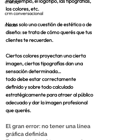
Por ejemplo, el logotipo, las tipografías, 
chatbot
los colores, etc.
crm conversacional
No es solo una cuestión de estética o de 
moda
diseño: 
se trata de cómo querés que tus 
clientes te recuerden. 
Ciertos colores proyectan una cierta 
imagen, ciertas tipografías dan una 
sensación determinada…
todo debe estar correctamente 
definido y sobre todo 
calculado 
estratégicamente 
para atraer al público 
adecuado y dar la imagen profesional 
que querés.
El gran error: no tener una línea 
gráfica definida