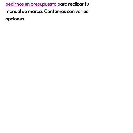
pedirnos un presupuesto
 p
ara realizar tu 
manual de marca. Contamos con varias 
opciones.
Y si lo que buscas en identificar el 
estado actual de tu marca y poder 
definir a dónde debes ir para obtener 
los resultados. Clicá en la imagen de 
abajo y solicita ya mismo un análisis de 
tu marca GRATUITO.
 No tengas miedo es una inversión 