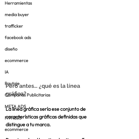
Herramientas
media buyer
trafficker
facebook ads
diseño
ecommerce
IA
Pautaje
Pero antes… ¿qué es la línea 
gráfica?
Campañas Publicitarias
META ADS
La línea gráfica sería ese 
conjunto de 
características gráficas definidas
 que 
FITNESS
distingue a tu marca. 
ecommerce