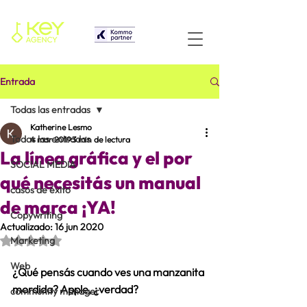
Entrada
Todas las entradas
Katherine Lesmo
Todas las entradas
4 mar 2019
3 min de lectura
La línea gráfica y el por
SOCIAL MEDIA
qué necesitás un manual
casos de éxito
de marca ¡YA!
Copywriting
Actualizado:
16 jun 2020
Obtuvo NaN de 5 estrellas.
Marketing
Web
¿Qué pensás cuando ves una manzanita 
mordida? Apple, ¿verdad?
community manager