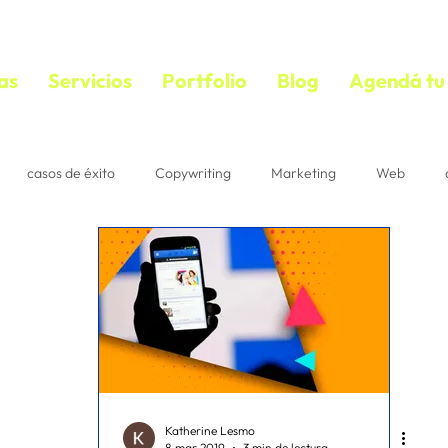
as
Servicios
Portfolio
Blog
Agendá tu 
casos de éxito
Copywriting
Marketing
Web
bloguear
VIDEOS
copywriting
textos persuasivos
mail marketing
Estrategias
Suscriptores
Correo
acebook ads
diseño
ecommerce
IA
Pautaje
Katherine Lesmo
8 mar 2019
3 min de lectura