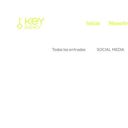
Inicio
Nosotr
Todas las entradas
SOCIAL MEDIA
Tu comunidad
Consejos para 
instagram
Interacción
e
media buyer
trafficker
f