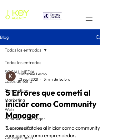
Blog
Todas las entradas
Todas las entradas
SOCIAL MEDIA
Katherine Lesmo
21 sept 2021
5 min de lectura
casos de éxito
5 Errores que cometí al
Copywriting
Marketing
iniciar como Community
Web
Manager
community manager
5 errores fatales al iniciar como community
Tu comunidad
manager y como emprendedor.
Consejos para