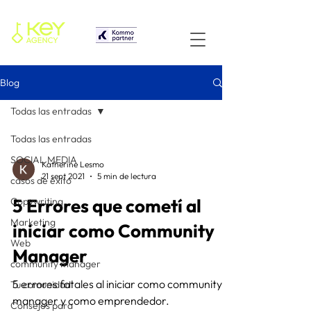
Blog
Todas las entradas
Todas las entradas
SOCIAL MEDIA
Katherine Lesmo
21 sept 2021
5 min de lectura
casos de éxito
5 Errores que cometí al
Copywriting
Marketing
iniciar como Community
Web
Manager
community manager
5 errores fatales al iniciar como community
Tu comunidad
manager y como emprendedor.
Consejos para