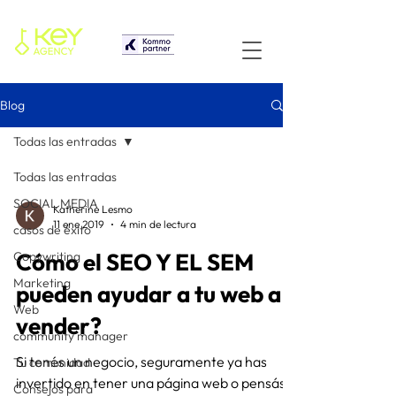
Blog
Todas las entradas
Todas las entradas
SOCIAL MEDIA
Katherine Lesmo
11 ene 2019
4 min de lectura
casos de éxito
Cómo el SEO Y EL SEM
Copywriting
Marketing
pueden ayudar a tu web a
Web
vender?
community manager
Si tenés un negocio, seguramente ya has
Tu comunidad
invertido en tener una página web o pensás
Consejos para