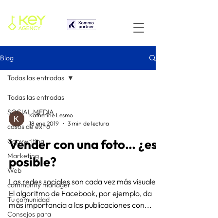
Blog
Todas las entradas
Todas las entradas
SOCIAL MEDIA
Katherine Lesmo
18 ene 2019
3 min de lectura
casos de éxito
Vender con una foto… ¿es
Copywriting
Marketing
posible?
Web
Las redes sociales son cada vez más visuales.
community manager
El algoritmo de Facebook, por ejemplo, da
Tu comunidad
más importancia a las publicaciones con...
Consejos para