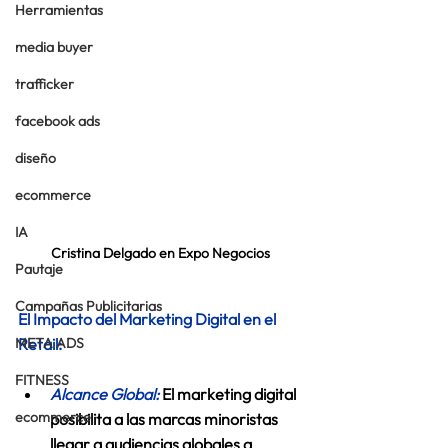
Herramientas
media buyer
trafficker
facebook ads
diseño
ecommerce
IA
Cristina Delgado en Expo Negocios
Pautaje
Campañas Publicitarias
El Impacto del Marketing Digital en el 
META ADS
Retail:
FITNESS
Alcance Global:
 El marketing digital 
ecommerce
posibilita a las marcas minoristas 
llegar a audiencias globales a 