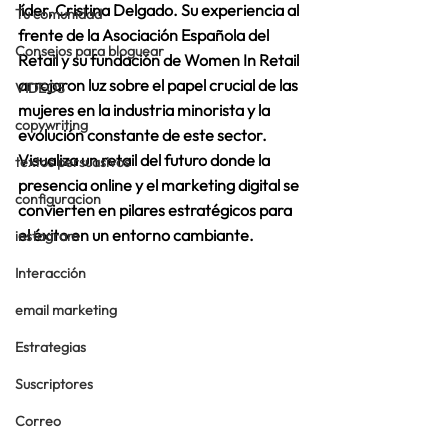
líder, Cristina Delgado. Su experiencia al 
Tu comunidad
frente de la Asociación Española del 
Consejos para bloguear
Retail y su fundación de Women In Retail 
arrojaron luz sobre el papel crucial de las 
VIDEOS
mujeres en la industria minorista y la 
copywriting
evolución constante de este sector. 
Visualiza un retail del futuro donde la 
textos persuasivos
presencia online y el marketing digital se 
configuracion
convierten en pilares estratégicos para 
el éxito en un entorno cambiante. 
instagram
Interacción
email marketing
Estrategias
Suscriptores
Correo