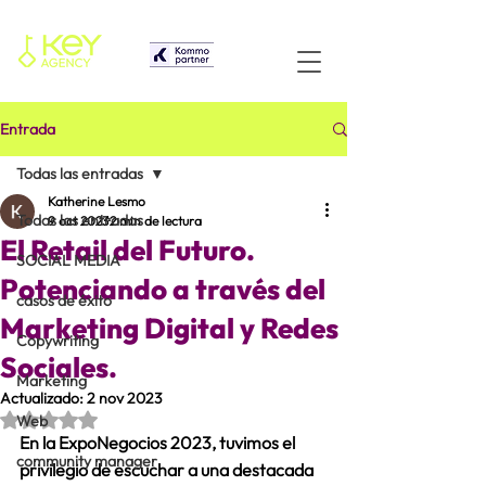
Entrada
Todas las entradas
Katherine Lesmo
Todas las entradas
9 oct 2023
2 min de lectura
El Retail del Futuro.
SOCIAL MEDIA
Potenciando a través del
casos de éxito
Marketing Digital y Redes
Copywriting
Sociales.
Marketing
Actualizado:
2 nov 2023
Obtuvo NaN de 5 estrellas.
Web
En la ExpoNegocios 2023, tuvimos el 
community manager
privilegio de escuchar a una destacada 