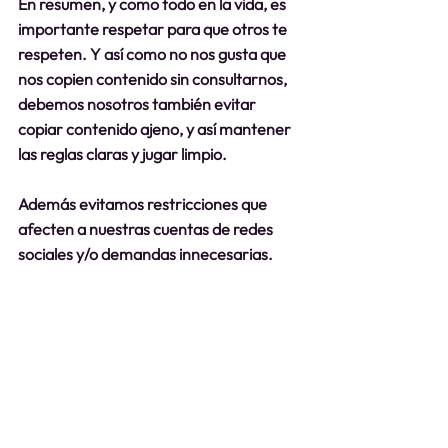
En resumen, y como todo en la vida, es 
importante respetar para que otros te 
respeten. Y así como no nos gusta que 
nos copien contenido sin consultarnos, 
debemos nosotros también evitar 
copiar contenido ajeno, y así mantener 
las reglas claras y jugar limpio.
Además evitamos restricciones que 
afecten a nuestras cuentas de redes 
sociales y/o demandas innecesarias.
Si quieres crear vídeos geniales para tus 
redes sociales sin preocuparte en los 
conflictos de derechos de autor puedes 
solicitar nuestros servicios de 
audiovisual AQUÍ 
⤵️ 
https://www.keysocialmediapy.com/ser