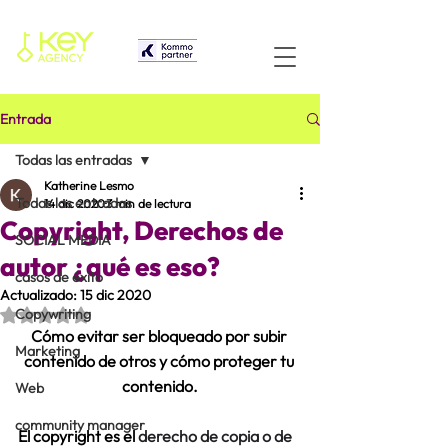
Entrada
Todas las entradas
Katherine Lesmo
Todas las entradas
14 dic 2020
3 min de lectura
Copyright, Derechos de
SOCIAL MEDIA
autor ¿qué es eso?
casos de éxito
Actualizado:
15 dic 2020
Obtuvo NaN de 5 estrellas.
Copywriting
Cómo evitar ser bloqueado por subir 
Marketing
contenido de otros y cómo proteger tu 
contenido.
Web
community manager
El copyright es el 
derecho de copia o de 