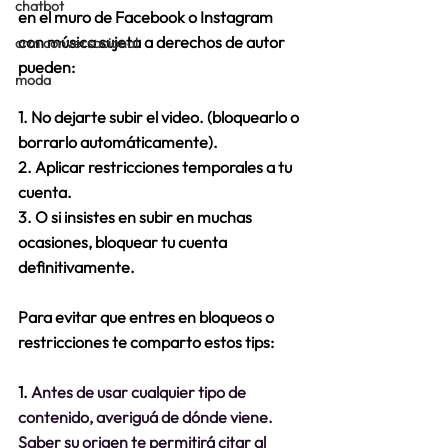
chatbot
en el muro de Facebook o Instagram 
con música sujeta a derechos de autor 
crm conversacional
pueden:
moda
1. No dejarte subir el video. (bloquearlo o 
borrarlo automáticamente). 
2. Aplicar restricciones temporales a tu 
cuenta.
3. O si insistes en subir en muchas 
ocasiones, bloquear tu cuenta 
definitivamente.
Para evitar que entres en bloqueos o 
restricciones te comparto estos tips:
1. 
Antes de usar cualquier tipo de 
contenido, averiguá de dónde viene. 
Saber su origen te permitirá citar al 