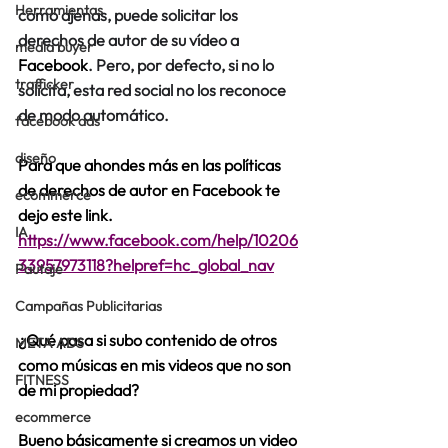
Herramientas
como ajenas, puede solicitar los 
derechos de autor de su vídeo a 
media buyer
Facebook
. Pero, por defecto, si no lo 
trafficker
solicita, esta red social no los reconoce 
de modo automático.
facebook ads
diseño
Para que ahondes más en las políticas 
de derechos de autor en Facebook te 
ecommerce
dejo este link. 
IA
https://www.facebook.com/help/10206
33957973118?helpref=hc_global_nav
Pautaje
Campañas Publicitarias
¿Qué pasa si subo contenido de otros 
META ADS
como músicas en mis videos que no son 
FITNESS
de mi propiedad?
ecommerce
Bueno básicamente si creamos un video 