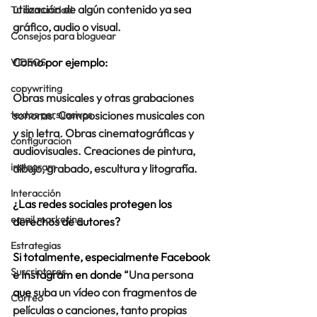
utilización de algún contenido ya sea 
Tu comunidad
gráfico, audio o visual. 
Consejos para bloguear
Como por ejemplo:
VIDEOS
copywriting
Obras musicales y otras grabaciones 
textos persuasivos
sonoras. Composiciones musicales con 
y sin letra. Obras cinematográficas y 
configuracion
audiovisuales. Creaciones de pintura, 
instagram
dibujo, grabado, escultura y litografía.
Interacción
¿Las redes sociales protegen los 
email marketing
derechos de autores?
Estrategias
Si totalmente, especialmente Facebook 
Suscriptores
e Instagram en donde 
“Una persona 
que
 suba un vídeo con fragmentos de 
Correo
películas o canciones, tanto propias 