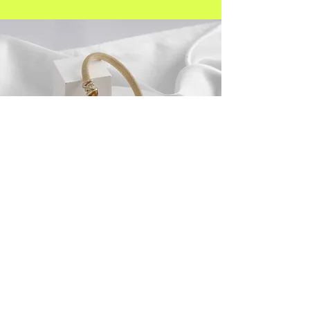
Conocé los úlimos
trabajos sesión
fotográfica