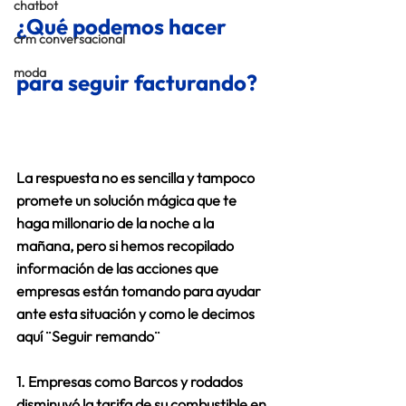
chatbot
¿Qué podemos hacer 
crm conversacional
moda
para seguir facturando?
La respuesta no es sencilla y tampoco 
promete un solución mágica que te 
haga millonario de la noche a la 
mañana, pero si hemos recopilado 
información de las acciones que 
empresas están tomando para ayudar 
ante esta situación y como le decimos 
aquí ¨Seguir remando¨
1. Empresas como Barcos y rodados 
disminuyó la tarifa
 de su combustible en 