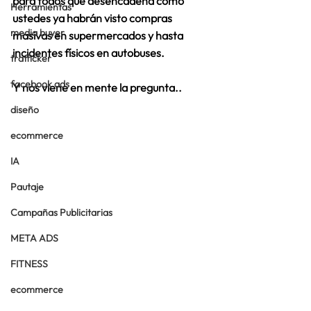
para todos que desencadena como 
Herramientas
ustedes ya habrán visto compras 
media buyer
masivas en supermercados y hasta 
incidentes físicos en autobuses.
trafficker
facebook ads
Y nos viene en mente la pregunta..
diseño
ecommerce
IA
Pautaje
Campañas Publicitarias
META ADS
FITNESS
ecommerce