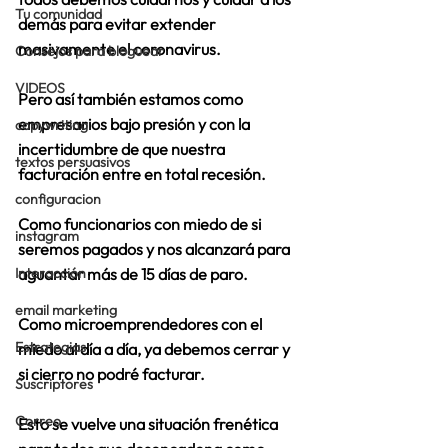
Tu comunidad
demás para evitar extender 
masivamente el coronavirus.
Consejos para bloguear
VIDEOS
Pero así también estamos como 
empresarios bajo presión y con la 
copywriting
incertidumbre de que nuestra 
textos persuasivos
facturación entre en total recesión.
configuracion
Como funcionarios con miedo de si 
instagram
seremos pagados y nos alcanzará para 
Interacción
aguantar más de 15 días de paro.
email marketing
Como microemprendedores con el 
Estrategias
miedo al día a día, ya debemos cerrar y 
si cierro no podré facturar.
Suscriptores
Correo
Esto se vuelve una situación frenética 