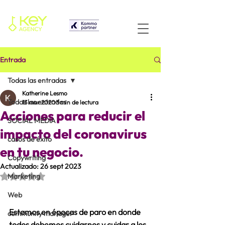
Entrada
Todas las entradas
Katherine Lesmo
Todas las entradas
13 mar 2020
3 min de lectura
Acciones para reducir el
SOCIAL MEDIA
impacto del coronavirus
casos de éxito
en tu negocio.
Copywriting
Actualizado:
26 sept 2023
Obtuvo NaN de 5 estrellas.
Marketing
Web
Estamos en épocas de paro en donde 
community manager
todos debemos cuidarnos y cuidar a los 