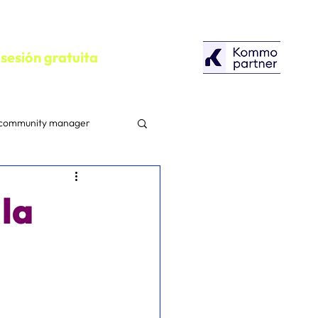
sesión gratuita
community manager
configuracion
la
Herramientas
Campañas Publicitarias