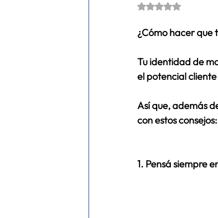
Obtuvo NaN de 5 es
META ADS
FITNESS
ec
¿Cómo hacer que tu
Tu identidad de ma
el potencial clien
Así que, además de
con estos consejos:
1. Pensá siempre e