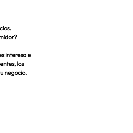
ios. 
umidor?
s interesa e 
entes, los 
tu negocio.