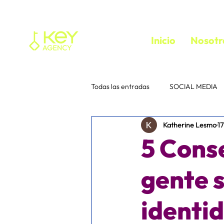
Inicio
Nosotr
Todas las entradas
SOCIAL MEDIA
Katherine Lesmo
1
Tu comunidad
Consejos para 
5 Conse
instagram
Interacción
e
gente 
identi
media buyer
trafficker
f