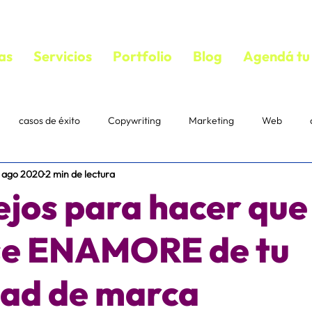
as
Servicios
Portfolio
Blog
Agendá tu 
casos de éxito
Copywriting
Marketing
Web
7 ago 2020
2 min de lectura
bloguear
VIDEOS
copywriting
textos persuasivos
jos para hacer que 
mail marketing
Estrategias
Suscriptores
Correo
se ENAMORE de tu
dad de marca
acebook ads
diseño
ecommerce
IA
Pautaje