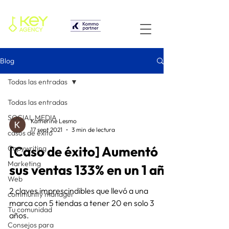
Blog
Todas las entradas
Todas las entradas
SOCIAL MEDIA
Katherine Lesmo
17 sept 2021
3 min de lectura
casos de éxito
[Caso de éxito] Aumentó
Copywriting
Marketing
sus ventas 133% en un 1 año
Web
2 claves imprescindibles que llevó a una
community manager
marca con 5 tiendas a tener 20 en solo 3
Tu comunidad
años.
Consejos para