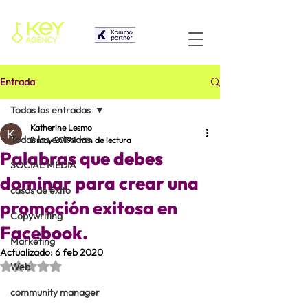
Entrada
Todas las entradas
Katherine Lesmo
Todas las entradas
2 may 2019
4 min de lectura
Palabras que debes
SOCIAL MEDIA
dominar para crear una
casos de éxito
promoción exitosa en
Copywriting
Facebook.
Marketing
Actualizado:
6 feb 2020
Obtuvo NaN de 5 estrellas.
Web
community manager