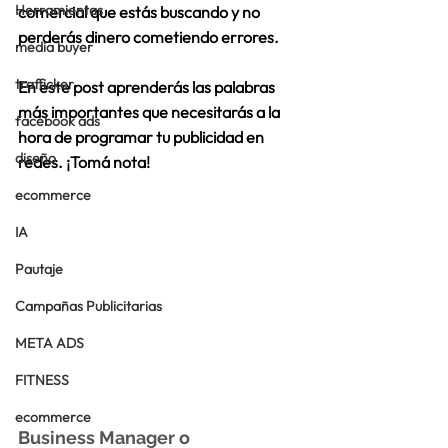
Herramientas
comercial que estás buscando 
y no 
perderás dinero cometiendo errores.
media buyer
trafficker
En este post aprenderás las palabras 
más importantes que necesitarás a la 
facebook ads
hora de programar tu publicidad en 
diseño
redes. ¡Tomá nota!
ecommerce
IA
Pautaje
Campañas Publicitarias
META ADS
FITNESS
ecommerce
Business Manager o 