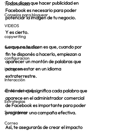
Todos dicen que hacer publicidad en 
Tu comunidad
Facebook es necesario para poder 
Consejos para bloguear
potenciar la imagen de tu negocio.
VIDEOS
Y es cierto.
copywriting
Lo que no te dicen es que, cuando por 
textos persuasivos
fin te disponés a hacerlo, empiezan a 
configuracion
aparecer un montón de palabras que 
parecen estar en un idioma 
instagram
extraterrestre. 
Interacción
Entender 
qué significa cada palabra que 
email marketing
aparece en el administrador comercial 
Estrategias
de Facebook
 es importante para poder 
Suscriptores
programar una campaña efectiva. 
Correo
Así, te asegurarás de crear el impacto 