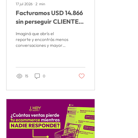
17 jul 2026
∙
2
min
Facturamos USD 14.866
sin perseguir CLIENTES
- Caso de Éxito
Imaginá que abrís el
reporte y encontrás menos
conversaciones y mayor
costo por mensajes. Ahí es
donde muchas marcas
empiezan a cambiar
campañas, pausar
anuncios o modificar todo.
15
0
Descubrí cómo esta
situación la convertimos en
un caso de éxito con el
equipo de Key