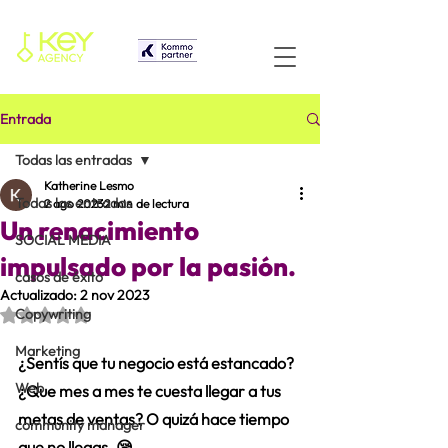
Entrada
Todas las entradas
Katherine Lesmo
Todas las entradas
2 ago 2023
2 min de lectura
Un renacimiento
SOCIAL MEDIA
impulsado por la pasión.
casos de éxito
Actualizado:
2 nov 2023
Obtuvo NaN de 5 estrellas.
Copywriting
Marketing
¿Sentís que tu negocio está estancado? 
Web
¿Que mes a mes te cuesta llegar a tus 
metas de ventas? O quizá hace tiempo 
community manager
que no llegas. 😪