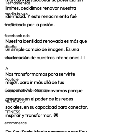
Herramientas
límites, decidimos renovar nuestra 
media buyer
identidad. Y este renacimiento fué 
impulsado por la pasión.
trafficker
facebook ads
Nuestra identidad renovada es más que 
diseño
un simple cambio de imagen. Es una 
declaración de nuestras intenciones.☝🏾
ecommerce
IA
Nos transformamos para servirte 
Pautaje
mejor, para ir más allá de tus 
Campañas Publicitarias
expectativas. Nos renovamos porque 
creemos en el poder de las redes 
META ADS
sociales, en su capacidad para conectar, 
FITNESS
inspirar y transformar. 🤩
ecommerce
De Key Social Media pasamos a ser Key 