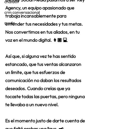
chatbot
Agency, un equipo apasionado que 
crm conversacional
trabaja incansablemente para 
moda
entender tus necesidades y tus metas. 
Nos convertimos en tus aliados, en tu 
voz en el mundo digital. 👩🏼 💻
Así que, si alguna vez te has sentido 
estancado, que tus ventas alcanzaron 
un límite, que tus esfuerzos de 
comunicación no daban los resultados 
deseados. Cuando creías que ya 
tocaste todas las puertas, pero ninguna 
te llevaba a un nuevo nivel.
Es el momento justo de darte cuenta de 
que faltó probar una llave. 🗝️