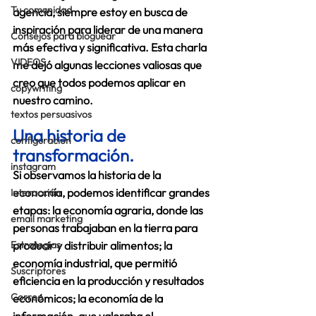
Tu comunidad
agencia, siempre estoy en busca de 
inspiración para liderar de una manera 
Consejos para bloguear
más efectiva y significativa. Esta charla 
VIDEOS
me dejó algunas lecciones valiosas que 
creo que todos podemos aplicar en 
copywriting
nuestro camino.
textos persuasivos
Una historia de 
configuracion
transformación.
instagram
Si observamos la historia de la 
economía, podemos identificar grandes 
Interacción
etapas: la economía agraria, donde las 
email marketing
personas trabajaban en la tierra para 
Estrategias
producir y distribuir alimentos; la 
economía industrial, que permitió 
Suscriptores
eficiencia en la producción y resultados 
Correo
económicos; la economía de la 