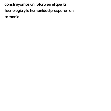
construyamos un futuro en el que la 
tecnología y la humanidad prosperen en 
armonía. 
Hasta la próxima.
Lau 
Project Manager 
Ver todo
Entradas recientes