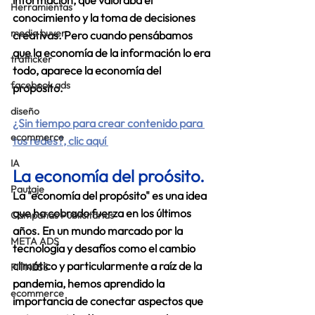
información, que valoraba el 
Herramientas
conocimiento y la toma de decisiones 
media buyer
creativas. Pero cuando pensábamos 
que la economía de la información lo era 
trafficker
todo, aparece la economía del 
facebook ads
propósito.
diseño
¿Sin tiempo para crear contenido para 
ecommerce
tus redes?, clic aquí 
IA
La economía del proósito.
Pautaje
La "economía del propósito" es una idea 
que ha cobrado fuerza en los últimos 
Campañas Publicitarias
años. En un mundo marcado por la 
META ADS
tecnología y desafíos como el cambio 
climático y particularmente a raíz de la 
FITNESS
pandemia, hemos aprendido la 
ecommerce
importancia de conectar aspectos que 