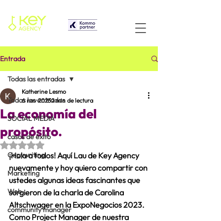
Entrada
Todas las entradas
Katherine Lesmo
Todas las entradas
6 nov 2023
2 min de lectura
La economía del
SOCIAL MEDIA
propósito.
casos de éxito
Obtuvo NaN de 5 estrellas.
Copywriting
¡Hola a todos! Aquí Lau de Key Agency 
nuevamente y hoy quiero compartir con 
Marketing
ustedes algunas ideas fascinantes que 
Web
surgieron de la charla de Carolina 
Altschwager en la ExpoNegocios 2023. 
community manager
Como Project Manager de nuestra 