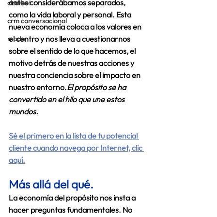
antes considerábamos separados, 
chatbot
como la vida laboral y personal. Esta 
crm conversacional
nueva economía coloca a los valores en 
el centro y nos lleva a cuestionarnos 
moda
sobre el sentido de lo que hacemos, el 
motivo detrás de nuestras acciones y 
nuestra conciencia sobre el impacto en 
nuestro entorno.
El propósito se ha 
convertido en el hilo que une estos 
mundos.
Sé el primero en la lista de tu potencial 
cliente cuando navega por Internet, clic 
aquí.
Más allá del qué.
La economía del propósito nos insta a 
hacer preguntas fundamentales. No 