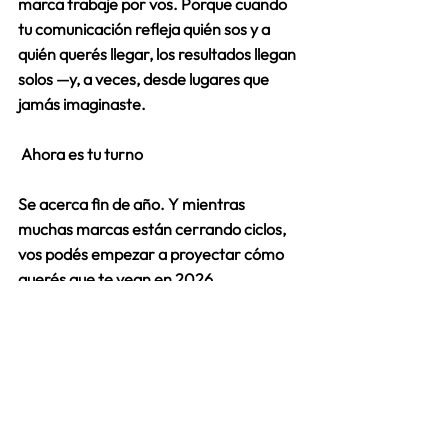
marca trabaje por vos. Porque cuando 
tu comunicación refleja quién sos y a 
quién querés llegar, los resultados llegan 
solos —y, a veces, desde lugares que 
jamás imaginaste. 
 Ahora es tu turno
Se acerca fin de año. Y mientras 
muchas marcas están cerrando ciclos, 
vos podés empezar a proyectar cómo 
querés que te vean en 2026. 
📩 Aplicá a una 
Sesión Estratégica 
Exclusiva
 con el equipo de Key y 
descubrí cómo transformar tu 
presencia digital en la mejor inversión 
para tu futuro profesional. 