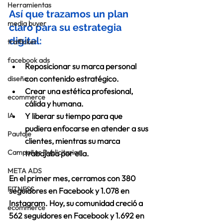
Herramientas
Así que trazamos un plan 
media buyer
claro para su estrategia 
digital: 
trafficker
facebook ads
Reposicionar su marca personal 
con contenido estratégico. 
diseño
Crear una estética profesional, 
ecommerce
cálida y humana. 
IA
Y liberar su tiempo para que 
pudiera enfocarse en atender a sus 
Pautaje
clientes, mientras su marca 
Campañas Publicitarias
trabajaba por ella. 
META ADS
En el primer mes, cerramos con 
380 
FITNESS
seguidores en Facebook
 y 
1.078 en 
Instagram
. Hoy, su comunidad creció a 
ecommerce
562 seguidores en Facebook
 y 
1.692 en 