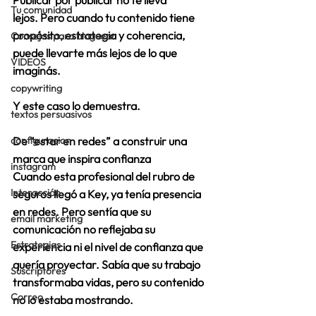
Publicar por publicar no te lleva 
Tu comunidad
lejos. Pero cuando tu contenido tiene 
propósito, estrategia y coherencia, 
Consejos para bloguear
puede llevarte más lejos de lo que 
VIDEOS
imaginás. 
copywriting
Y este caso lo demuestra. 
textos persuasivos
configuracion
De “estar en redes” a construir una 
marca que inspira confianza
instagram
Cuando esta profesional del rubro de 
Interacción
seguros llegó a Key, ya tenía presencia 
en redes. Pero sentía que su 
email marketing
comunicación no reflejaba su 
Estrategias
experiencia ni el nivel de confianza que 
quería proyectar. Sabía que su trabajo 
Suscriptores
transformaba vidas, pero su contenido 
Correo
no lo estaba mostrando. 