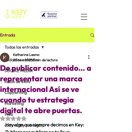
Entrada
Todas las entradas
Katherine Lesmo
Todas las entradas
28 nov 2025
2 min de lectura
De publicar contenido… a
SOCIAL MEDIA
representar una marca
casos de éxito
internacional Así se ve
Copywriting
cuando tu estrategia
Marketing
digital te abre puertas.
Web
Obtuvo NaN de 5 estrellas.
Hay algo que siempre decimos en Key: 
community manager