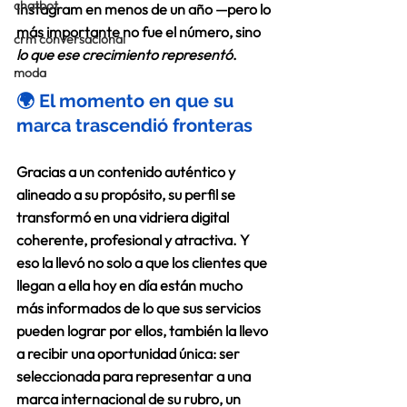
chatbot
Instagram
 en menos de un año —pero lo 
más importante no fue el número, sino 
crm conversacional
lo que ese crecimiento representó
. 
moda
🌍 El momento en que su 
marca trascendió fronteras 
Gracias a un contenido auténtico y 
alineado a su propósito, su perfil se 
transformó en una vidriera digital 
coherente, profesional y atractiva. Y 
eso la llevó no solo a que los clientes que 
llegan a ella hoy en día están mucho 
más informados de lo que sus servicios 
pueden lograr por ellos, también la llevo 
a recibir una oportunidad única: ser 
seleccionada para representar a una 
marca internacional de su rubro
, un 